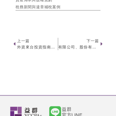
資產傳承與股權規劃
稅務新聞與違章補稅案例
Prev
Next
上一篇
下一篇
外資來台投資指南：子公司、分公司、辦事處比較分析
有限公司、股份有限公司、閉鎖性公司怎麼選？三種公司型態完整比較
益群
官方LINE