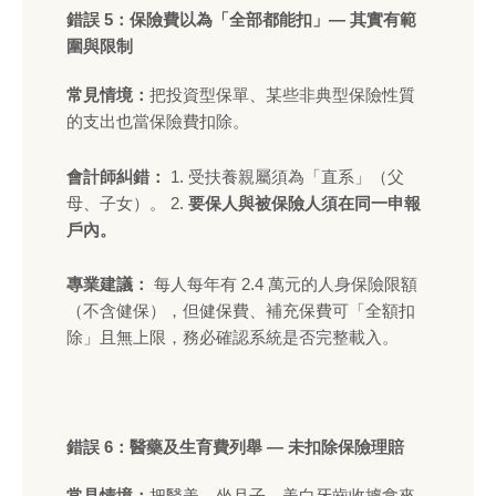
錯誤 5：保險費以為「全部都能扣」— 其實有範
圍與限制
常見情境：
把投資型保單、某些非典型保險性質
的支出也當保險費扣除。
會計師糾錯：
1. 受扶養親屬須為「直系」（父
母、子女）。 2.
要保人與被保險人須在同一申報
戶內。
專業建議：
每人每年有 2.4 萬元的人身保險限額
（不含健保），但健保費、補充保費可「全額扣
除」且無上限，務必確認系統是否完整載入。
錯誤 6：醫藥及生育費列舉 — 未扣除保險理賠