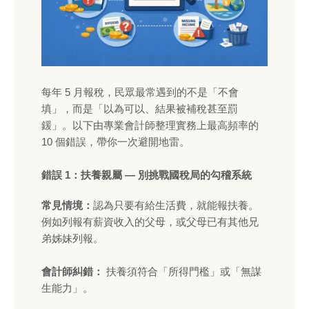
每年 5 月報稅，民眾最常遇到的不是「不會
填」，而是「以為可以、結果被補稅甚至罰
鍰」。以下由專業會計師整理實務上最高頻率的
10 個錯誤，帶你一次避開地雷。
錯誤 1：扶養親屬 — 別挑戰國稅局的勾稽系統
常見情境：
認為只要有給生活費，就能報扶養。
例如列報有薪資收入的父母，或父母已有其他兄
弟姊妹列報。
會計師糾錯：
扶養須符合「所得門檻」或「無謀
生能力」。