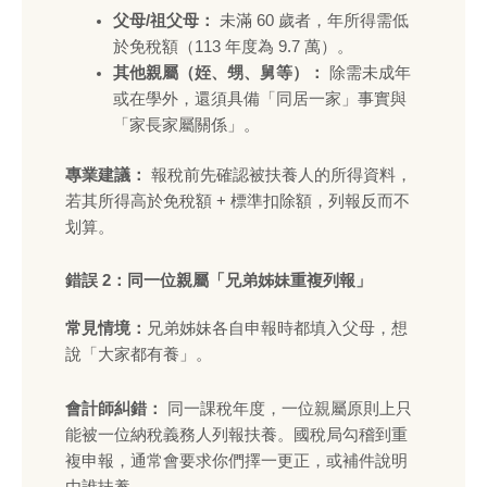
父母/祖父母：
未滿 60 歲者，年所得需低
於免稅額（113 年度為 9.7 萬）。
其他親屬（姪、甥、舅等）：
除需未成年
或在學外，還須具備「同居一家」事實與
「家長家屬關係」。
專業建議：
報稅前先確認被扶養人的所得資料，
若其所得高於免稅額 + 標準扣除額，列報反而不
划算。
錯誤 2：同一位親屬「兄弟姊妹重複列報」
常見情境：
兄弟姊妹各自申報時都填入父母，想
說「大家都有養」。
會計師糾錯：
同一課稅年度，一位親屬原則上只
能被一位納稅義務人列報扶養。國稅局勾稽到重
複申報，通常會要求你們擇一更正，或補件說明