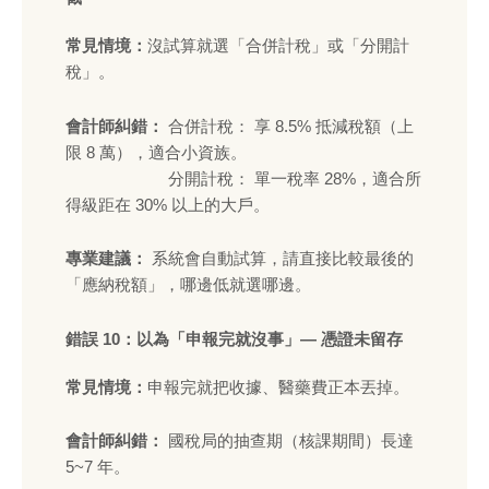
常見情境：
沒試算就選「合併計稅」或「分開計
稅」。
會計師糾錯：
合併計稅： 享 8.5% 抵減稅額（上
限 8 萬），適合小資族。
分開計稅： 單一稅率 28%，適合所
得級距在 30% 以上的大戶。
專業建議：
系統會自動試算，請直接比較最後的
「應納稅額」，哪邊低就選哪邊。
錯誤 10：以為「申報完就沒事」— 憑證未留存
常見情境：
申報完就把收據、醫藥費正本丟掉。
會計師糾錯：
國稅局的抽查期（核課期間）長達
5~7 年。