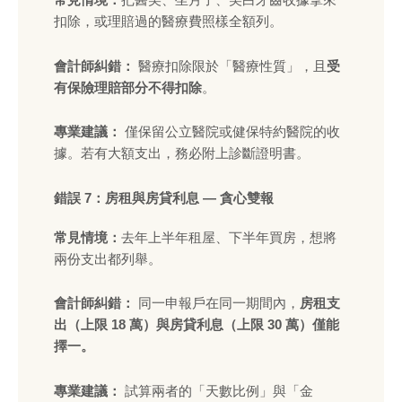
常見情境：
把醫美、坐月子、美白牙齒收據拿來
扣除，或理賠過的醫療費照樣全額列。
會計師糾錯：
醫療扣除限於「醫療性質」，且
受
有保險理賠部分不得扣除
。
專業建議：
僅保留公立醫院或健保特約醫院的收
據。若有大額支出，務必附上診斷證明書。
錯誤 7：房租與房貸利息 — 貪心雙報
常見情境：
去年上半年租屋、下半年買房，想將
兩份支出都列舉。
會計師糾錯：
同一申報戶在同一期間內，
房租支
出（上限 18 萬）與房貸利息（上限 30 萬）僅能
擇一。
專業建議：
試算兩者的「天數比例」與「金