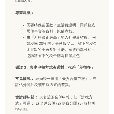
由誰扶養。
專業建議：
需要時保留匯款／生活費證明、同戶籍或
居住事實等資料，以備查核。
由「所得級距最高」的人列報最省稅。 例
如稅率 20% 的大哥列報父母，省下的稅金
比 5% 的小妹多出 4 倍。家族內部可私下
協議將省下的稅金轉為長輩紅包
錯誤 3：夫妻申報方式沒選對，稅差「差很多」
常見情境：
結婚後一律用「夫妻合併申報」，沒
評估分開計稅或申報方式的差異。
會計師糾錯：
夫妻雖須合併申報，但「計稅方
式」可選：(1) 全戶合併 (2) 薪資分開 (3) 各類所
得分開。