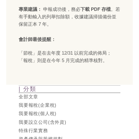
專業建議：
申報成功後，務必
下載 PDF 存檔
。若
有手動輸入的列舉扣除額，收據建議掃描備份並
保留正本 7 年。
會計師最後提醒：
「節稅」是在去年度 12/31 以前完成的佈局；
「報稅」則是在今年 5 月完成的精準核對。
| 分類
全部文章
我要報稅(企業稅)
我要報稅(個人稅)
我要設立公司(含外資)
特殊行業實務