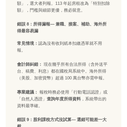
額」，選大者列報。113 年起房租改為「特別扣除
額」，門檻與細節更優，務必留意。
錯誤 8：所得漏報— 兼職、接案、補助、海外所
得最容易漏
常見情境：
認為沒有收到紙本扣繳憑單就不用
報。
會計師糾錯：
現在幾乎所有合法所得（含外送平
台、稿費、利息）都在國稅局系統中。海外所得
（美股、加密貨幣）超過 100 萬台幣亦需申報。
專業建議：
報稅時務必使用「行動電話認證」或
「自然人憑證」
查詢年度所得資料
，系統帶出的
資料最準確。
錯誤 9：股利課稅方式沒試算— 選錯可能差一大
截