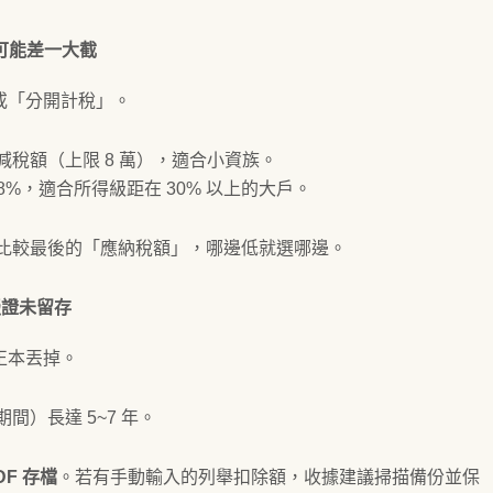
錯可能差一大截
或「分開計稅」。
 抵減稅額（上限 8 萬），適合小資族。
適合所得級距在 30% 以上的大戶。
比較最後的「應納稅額」，哪邊低就選哪邊。
憑證未留存
正本丟掉。
間）長達 5~7 年。
DF 存檔
。若有手動輸入的列舉扣除額，收據建議掃描備份並保