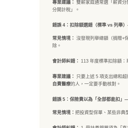
專業建議：
雙薪家庭通常選「薪資分
分開計稅」。
錯誤 4：扣除額選錯（標準 vs 列舉
常見情境：
沒發現列舉總額（捐贈+
除。
會計師糾錯：
113 年度標準扣除額：單身
專業建議：
只要上述 5 項支出總和
自費醫療
的人，一定要手動核對。
錯誤 5：保險費以為「全部都能扣」
常見情境：
把投資型保單、某些非典
會計師糾錯：
1. 受扶養親屬須為「直