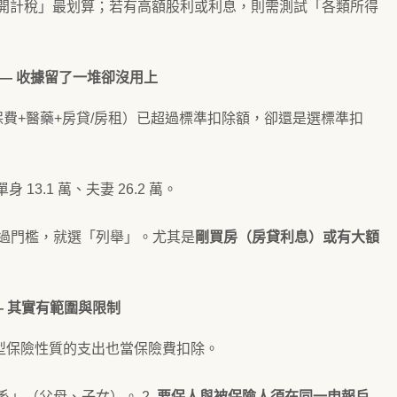
開計稅」最划算；若有高額股利或利息，則需測試「各類所得
）— 收據留了一堆卻沒用上
保費+醫藥+房貸/房租）已超過標準扣除額，卻還是選標準扣
 13.1 萬、夫妻 26.2 萬。
超過門檻，就選「列舉」。尤其是
剛買房（房貸利息）或有大額
— 其實有範圍與限制
型保險性質的支出也當保險費扣除。
系」（父母、子女）。 2.
要保人與被保險人須在同一申報戶