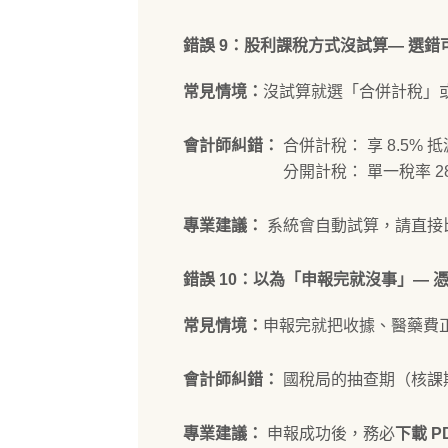
錯誤 9：股利課稅方式沒試算— 選
常見情境：
沒試算就選「合併計稅」
會計師糾錯：
合併計稅： 享 8.5%
分開計稅： 單一稅率 28%，
專業建議：
系統會自動試算，請直接
錯誤 10：以為「申報完就沒事」— 
常見情境：
申報完就把收據、醫藥費
會計師糾錯：
國稅局的抽查期（核課期
專業建議：
申報成功後，務必
下載 P