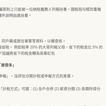
屬原則上只能被一位納稅義務人列報扶養。國稅局勾稽到重複
補件說明由誰扶養。
、同戶籍或居住事實等資料，以備查核。
稅。 例如稅率 20% 的大哥列報父母，省下的稅金比 5% 的
私下協議將省下的稅金轉為長輩紅包
「差很多」
申報」，沒評估分開計稅或申報方式的差異。
方式」可選：(1) 全戶合併 (2) 薪資分開 (3) 各類所得分