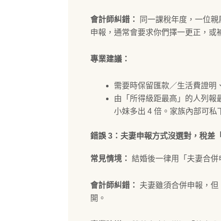
會計師糾錯：
同一課稅年度，一位親
申報，通常會要求你們擇一更正，或
專業建議：
需要時保留匯款／生活費證明
由「所得級距最高」的人列報最省
小妹多出 4 倍。家族內部可
錯誤 3：夫妻申報方式沒選對，稅差
常見情境：
結婚後一律用「夫妻合併
會計師糾錯：
夫妻雖須合併申報，但「計稅
開。