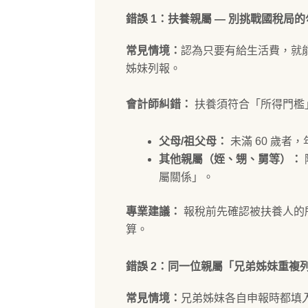
錯誤 1：扶養親屬 — 別挑戰國稅局
常見情境：
認為只要有給生活費，就
姊妹列報。
會計師糾錯：
扶養須符合「所得門檻
父母/祖父母：
未滿 60 歲者，
其他親屬（姪、甥、舅等）：
屬關係」。
專業建議：
報稅前先確認被扶養人的所
算。
錯誤 2：同一位親屬「兄弟姊妹重複
常見情境：
兄弟姊妹各自申報時都填