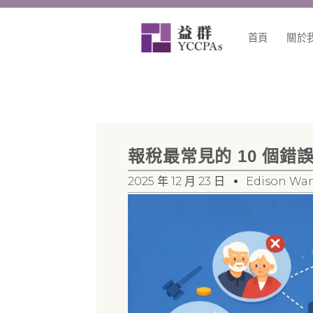
跳
至
首頁
關於
主
要
內
容
報稅最常見的 10 個
2025 年 12 月 23 日
Edison Wa