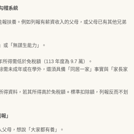
的勾稽系統
能報扶養。例如列報有薪資收入的父母，或父母已有其他兄弟
」或「無謀生能力」。
年所得需低於免稅額（113 年度為 9.7 萬）。
除需未成年或在學外，還須具備「同居一家」事實與「家長家
得資料，若其所得高於免稅額 + 標準扣除額，列報反而不划
列報」
入父母，想說「大家都有養」。