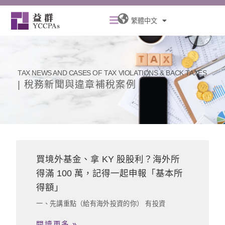
跳
Menu
至
繁體中文
主
要
內
容
TAX NEWS AND CASES OF TAX VIOLATIONS & BACK TAXES
| 稅務新聞與違章補稅案例
頁
頁
頁
面
面
面
買境外基金、拿 KY 股股利？海外所
得滿 100 萬，記得一起申報「基本所
得額」
一、先講重點（給有海外投資的你） 有投資
閱讀更多 »