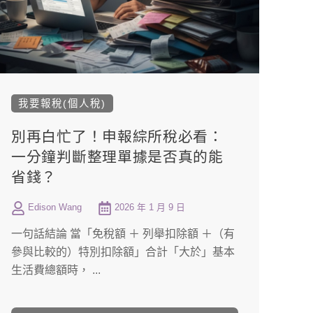
我要報稅(個人稅)
別再白忙了！申報綜所稅必看：
一分鐘判斷整理單據是否真的能
省錢？
Edison Wang
2026 年 1 月 9 日
一句話結論 當「免稅額 ＋ 列舉扣除額 ＋（有
參與比較的）特別扣除額」合計「大於」基本
生活費總額時， ...