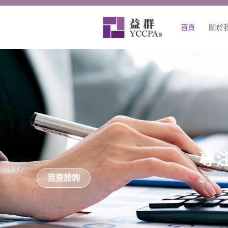
跳
至
首頁
關於
主
要
內
容
專
我要諮詢