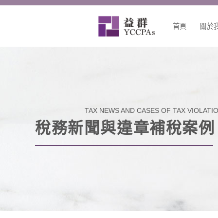
跳
至
首頁
關於
主
要
內
容
TAX NEWS AND CASES OF TAX VIOLATI
稅務新聞與違章補稅案例