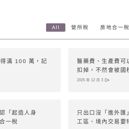
All
營所稅
房地合一
得滿 100 萬，記
醫藥費、生產費可
扣掉，不然會被國
2025 年 12 月 3 日
認「起造人身
只出口沒「進外匯
合一稅
工區、境內交易要