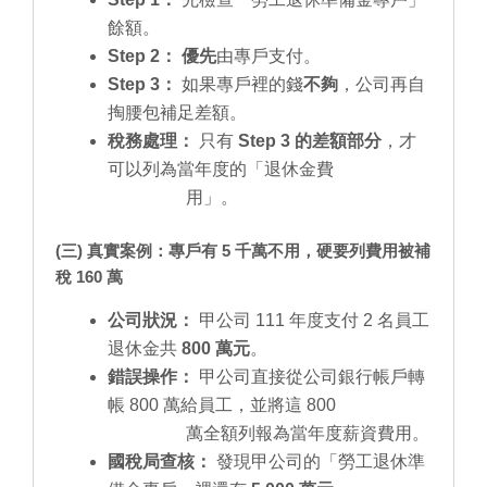
餘額。
Step 2：
優先
由專戶支付。
Step 3：
如果專戶裡的錢
不夠
，公司再自
掏腰包補足差額。
稅務處理：
只有
Step 3 的差額部分
，才
可以列為當年度的「退休金費
用」。
(三) 真實案例：專戶有 5 千萬不用，硬要列費用被補
稅 160 萬
公司狀況：
甲公司 111 年度支付 2 名員工
退休金共
800 萬元
。
錯誤操作：
甲公司直接從公司銀行帳戶轉
帳 800 萬給員工，並將這 800
萬全額列報為當年度薪資費用。
國稅局查核：
發現甲公司的「勞工退休準