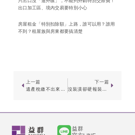
只出口沒「進外匯」，不能列外銷特別交際費！
出口加工區、境內交易要特別小心
房屋租金「特別扣除額」上路，誰可以用？誰用
不到？租屋族與房東都要搞清楚
Prev
Next
上一篇
下一篇
遺產稅繳不出來怎麼辦？一次看懂 4 種合法「解套」繳稅方式
沒裝潢卻硬報裝修費？用不實憑證灌高房地合一成本，最後稅金＋罰鍰加起來更慘
益群