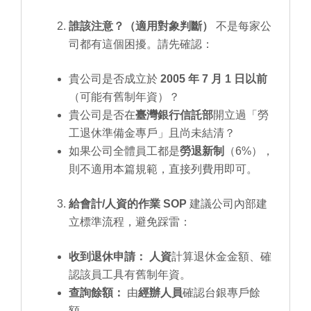
誰該注意？（適用對象判斷）
不是每家公
司都有這個困擾。請先確認：
貴公司是否成立於
2005 年 7 月 1 日以前
（可能有舊制年資）？
貴公司是否在
臺灣銀行信託部
開立過「勞
工退休準備金專戶」且尚未結清？
如果公司全體員工都是
勞退新制
（6%），
則不適用本篇規範，直接列費用即可。
給會計/人資的作業 SOP
建議公司內部建
立標準流程，避免踩雷：
收到退休申請：
人資
計算退休金金額、確
認該員工具有舊制年資。
查詢餘額：
由
經辦人員
確認台銀專戶餘
額。