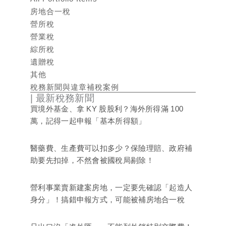
房地合一稅
營所稅
營業稅
綜所稅
遺贈稅
其他
稅務新聞與違章補稅案例
| 最新稅務新聞
買境外基金、拿 KY 股股利？海外所得滿 100
萬，記得一起申報「基本所得額」
醫藥費、生產費可以扣多少？保險理賠、政府補
助要先扣掉，不然會被國稅局剔除！
營利事業賣新建案房地，一定要先確認「起造人
身分」！搞錯申報方式，可能被補房地合一稅