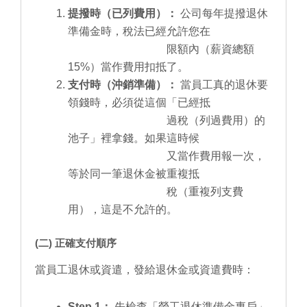
提撥時（已列費用）：
公司每年提撥退休
準備金時，稅法已經允許您在
限額內（薪資總額
15%）當作費用扣抵了。
支付時（沖銷準備）：
當員工真的退休要
領錢時，必須從這個「已經抵
過稅（列過費用）的
池子」裡拿錢。如果這時候
又當作費用報一次，
等於同一筆退休金被重複抵
稅（重複列支費
用），這是不允許的。
(二) 正確支付順序
當員工退休或資遣，發給退休金或資遣費時：
Step 1：
先檢查「勞工退休準備金專戶」