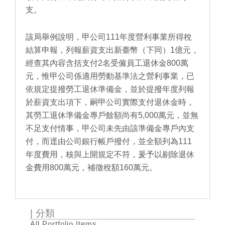
支。
該局舉例說明，甲公司111年度營利事業所得稅
結算申報，列報薪資支出新臺幣（下同）1億元，
經查其內容含括支付2名受僱員工退休金800萬
元，惟甲公司係適用勞動基準法之營利事業，已
依規定提撥勞工退休準備金，並於提撥年度列報
於薪資支出項下，嗣甲公司實際支付退休金時，
其勞工退休準備金專戶餘額尚有5,000萬元，並無
不足支付情事，甲公司未先由該準備金專戶內支
付，而逕由公司銀行帳戶撥付，並全額列為111
年度費用，核與上開規定不符，爰予以剔除退休
金費用800萬元，補徵稅額160萬元。
| 分類
All Portfolio Items