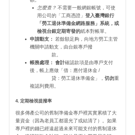
怎麼查？
不需要一般網銀帳號，可使
用公司的「工商憑證」
登入臺灣銀行
「勞工退休準備金網路服務」系統，或
檢視台銀定期寄發的
紙本對帳單。
申請動支：
若餘額足夠，向地方勞工主管
機關申請動支，由台銀專戶撥
款。
帳務處理：
會計
確認款項是由專戶支付
後，帳上應做「借：應付退休金 /
貸：勞工退休準備金」，
切勿
重
複認列費用。
4. 定期檢視提撥率
很多傳產公司的舊制準備金專戶裡其實累積了大
量資金（因為老員工都退光了或結清了）。如果
專戶裡的錢已經遠超過未來可能支付的舊制退休