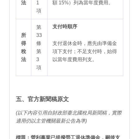
法
1
額 15%）列為當年度費用。
項
支付時順序
第
所
33
得
條
支付退休金時，應先由準備金
稅
第
項下支付；不足支付時，始得
法
3
以當年度費用列支。
項
五、官方新聞稿原文
(以下內容引用自財政部臺北國稅局新聞稿，實際
適用仍以主管機關最新公告為準)
標題：營利事業已提撥勞工退休準備金，嗣後支