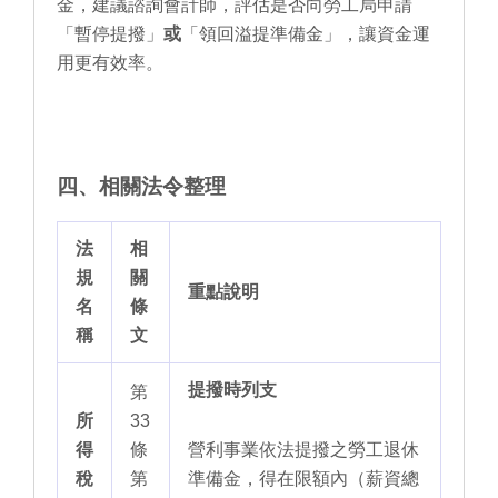
金，建議諮詢會計師，評估是否向勞工局申請
「暫停提撥」
或
「領回溢提準備金」，讓資金運
用更有效率。
四、相關法令整理
法
相
規
關
重點說明
名
條
稱
文
提撥時列支
第
所
33
得
條
營利事業依法提撥之勞工退休
稅
第
準備金，得在限額內（薪資總