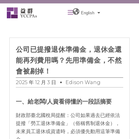
Skip
Menu
to
English
content
公司已提撥退休準備金，退休金還
能再列費用嗎？先用準備金，不然
會被剔掉！
2025 年 12 月 3 日
Edison Wang
一、給老闆/人資看得懂的一段話摘要
財政部臺北國稅局提醒：公司如果過去已經依法
提撥「勞工退休準備金」（俗稱舊制退休金），
未來員工退休或資遣時，必須優先動用這筆準備