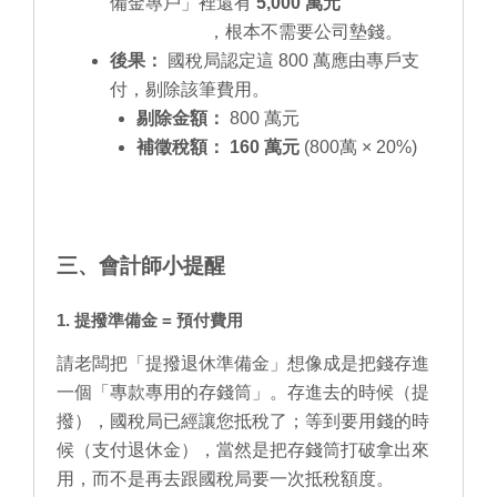
備金專戶」裡還有
5,000 萬元
，根本不需要公司墊錢。
後果：
國稅局認定這 800 萬應由專戶支
付，剔除該筆費用。
剔除金額：
800 萬元
補徵稅額：
160 萬元
(800萬 × 20%)
三、會計師小提醒
1. 提撥準備金 = 預付費用
請老闆把「提撥退休準備金」想像成是把錢存進
一個「專款專用的存錢筒」。存進去的時候（提
撥），國稅局已經讓您抵稅了；等到要用錢的時
候（支付退休金），當然是把存錢筒打破拿出來
用，而不是再去跟國稅局要一次抵稅額度。