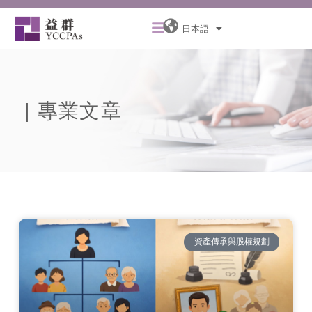
内
メ
容
日本語
ニ
を
ュ
ス
ー
キ
ッ
| 專業文章
プ
資產傳承與股權規劃