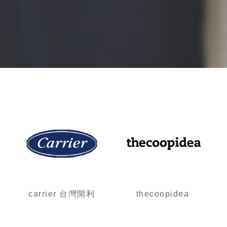
carrier 台灣開利
thecoopidea