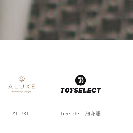
ALUXE
Toyselect 紐萊賜