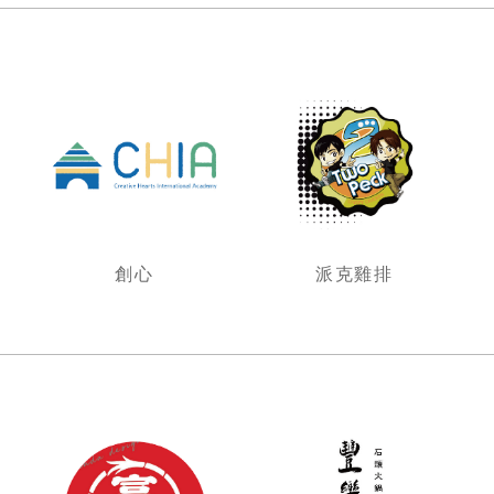
創心
派克雞排