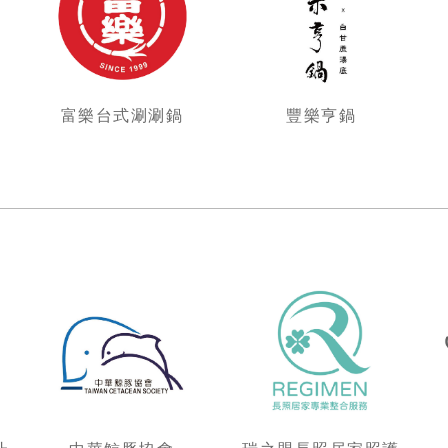
富樂台式涮涮鍋
豐樂亨鍋