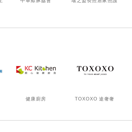
止
中華鯨豚協會
瑞之盟長照居家照護
健康廚房
TOXOXO 途奢奢