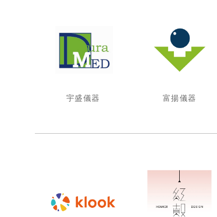
宇盛儀器
富揚儀器