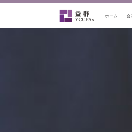
内
容
ホーム
会
を
ス
キ
ッ
プ