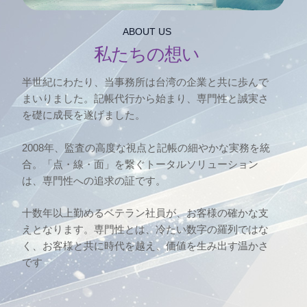
ABOUT US
私たちの想い
半世紀にわたり、当事務所は台湾の企業と共に歩んで
まいりました。記帳代行から始まり、専門性と誠実さ
を礎に成長を遂げました。
2008年、監査の高度な視点と記帳の細やかな実務を統
合。「点・線・面」を繋ぐトータルソリューション
は、専門性への追求の証です。
十数年以上勤めるベテラン社員が、お客様の確かな支
えとなります。専門性とは、冷たい数字の羅列ではな
く、お客様と共に時代を越え、価値を生み出す温かさ
です