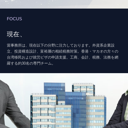
FOCUS
現在、
當事務所は、現在以下の分野に注力しております。外資系企業設
立、投資構造設計、富裕層の相続税務対策。香港・マカオの方々の
台湾移民および就労ビザの申請支援。工商、会計、税務、法務を網
羅する約30名の専門チーム。