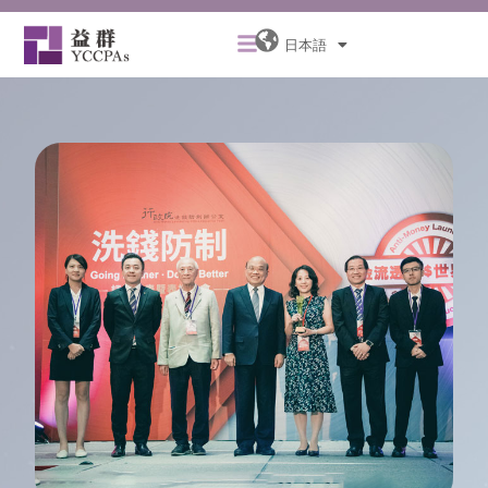
内
メ
容
日本語
ニ
を
ュ
ス
ー
キ
ッ
プ