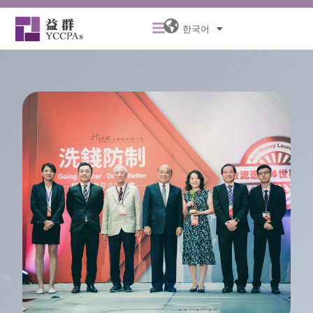
콘
Menu
텐
한국어
츠
로
건
너
뛰
기