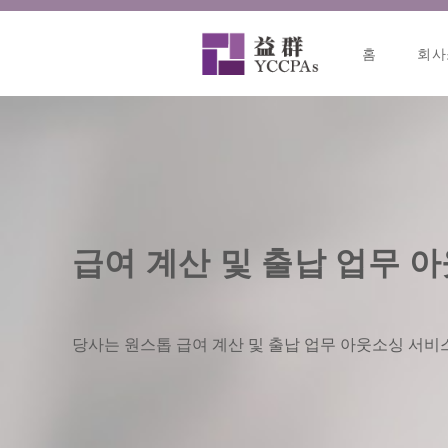
콘
텐
홈
회사
츠
로
건
너
뛰
기
급여 계산 및 출납 업무 
당사는 원스톱 급여 계산 및 출납 업무 아웃소싱 서비