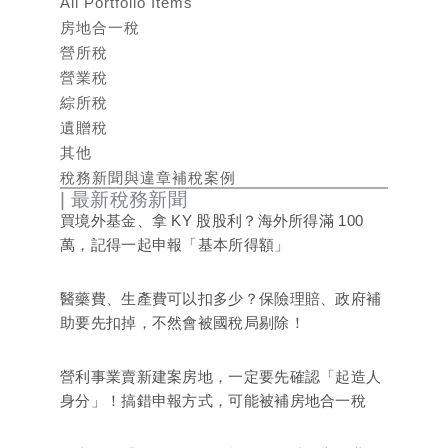
All Portfolio Items
房地合一稅
營所稅
營業稅
綜所稅
遺贈稅
其他
稅務新聞與違章補稅案例
| 最新稅務新聞
買境外基金、拿 KY 股股利？海外所得滿 100
萬，記得一起申報「基本所得額」
醫藥費、生產費可以扣多少？保險理賠、政府補
助要先扣掉，不然會被國稅局剔除！
營利事業賣新建案房地，一定要先確認「起造人
身分」！搞錯申報方式，可能被補房地合一稅