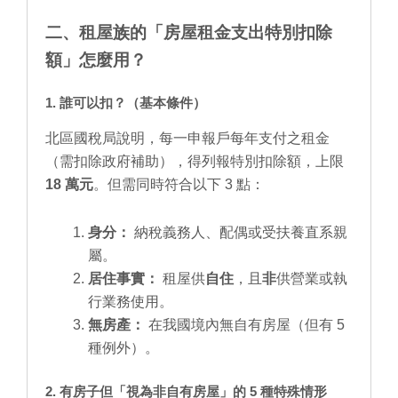
二、租屋族的「房屋租金支出特別扣除
額」怎麼用？
1. 誰可以扣？（基本條件）
北區國稅局說明，每一申報戶每年支付之租金
（需扣除政府補助），得列報特別扣除額，上限
18 萬元
。但需同時符合以下 3 點：
身分：
納稅義務人、配偶或受扶養直系親
屬。
居住事實：
租屋供
自住
，且
非
供營業或執
行業務使用。
無房產：
在我國境內無自有房屋（但有 5
種例外）。
2. 有房子但「視為非自有房屋」的 5 種特殊情形