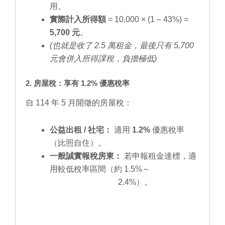
用。
實際計入所得額
= 10,000 × (1 – 43%) =
5,700 元
。
(也就是收了 2.5 萬租金，最後只有 5,700
元會併入所得課稅，負擔極低)
2. 房屋稅：享有 1.2% 優惠稅率
自 114 年 5 月開徵的房屋稅：
公益出租 / 社宅：
適用
1.2%
優惠稅率
（比照自住）。
一般誠實報稅房東：
若申報租金達標，適
用較低稅率區間（約 1.5%～
2.4%）。