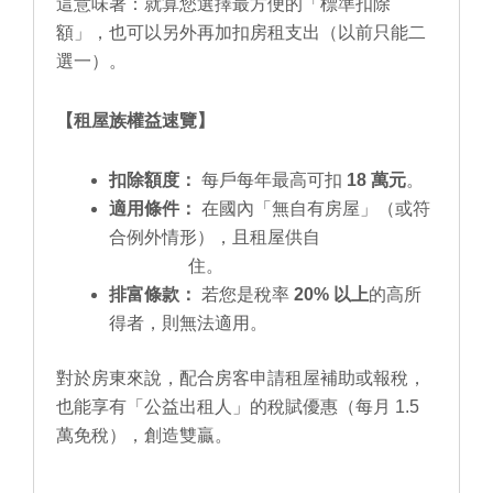
這意味著：就算您選擇最方便的「標準扣除
額」，也可以另外再加扣房租支出（以前只能二
選一）。
【租屋族權益速覽】
扣除額度：
每戶每年最高可扣
18 萬元
。
適用條件：
在國內「無自有房屋」（或符
合例外情形），且租屋供自
住。
排富條款：
若您是稅率
20% 以上
的高所
得者，則無法適用。
對於房東來說，配合房客申請租屋補助或報稅，
也能享有「公益出租人」的稅賦優惠（每月 1.5
萬免稅），創造雙贏。