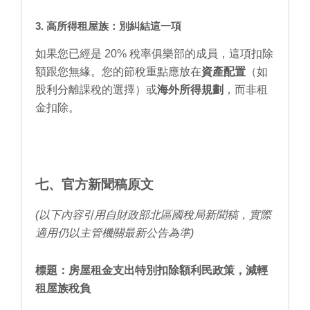
3. 高所得租屋族：別糾結這一項
如果您已經是 20% 稅率俱樂部的成員，這項扣除
額跟您無緣。您的節稅重點應放在
資產配置
（如
股利分離課稅的選擇）或
海外所得規劃
，而非租
金扣除。
七、官方新聞稿原文
(以下內容引用自財政部北區國稅局新聞稿，實際
適用仍以主管機關最新公告為準)
標題：房屋租金支出特別扣除額利民政策，減輕
租屋族稅負