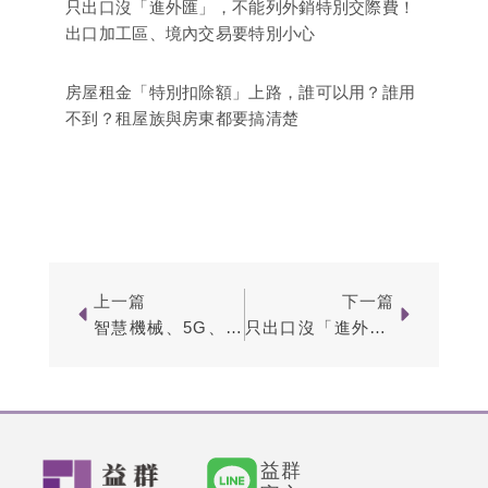
只出口沒「進外匯」，不能列外銷特別交際費！
出口加工區、境內交易要特別小心
房屋租金「特別扣除額」上路，誰可以用？誰用
不到？租屋族與房東都要搞清楚
Prev
Next
上一篇
下一篇
智慧機械、5G、資安投資想用產創10-1抵稅？交貨年度、申請時點沒搞清楚，小心整個優惠被打掉
只出口沒「進外匯」，不能列外銷特別交際費！出口加工區、境內交易要特別小心
益群