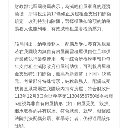
財政部北區國稅局表示，為減輕租屋家庭的經濟
負擔，所得稅法第17條修正房屋租金支出扣除額
規定，改列特別扣除額，選擇標準扣除額的納稅
義務人也能列報，有效減輕租屋者稅負壓力。
該局指出，納稅義務人、配偶及受扶養直系親屬
若在我國境內無自有房屋而需租屋供自住且非供
營業或執行業務使用，每一綜合所得稅申報戶每
年支付租金減除政府租屋補助後，可列報房屋租
金支出特別扣除額，最高為新臺幣（下同）18萬
元。考量部分特殊情形，納稅義務人、配偶或受
扶養直系親屬在我國境內持有房屋，符合財政部
113年12月3日台財稅字第11304656750號令核釋
5種視為非自有房屋情形（如：房屋受災、毀損、
繼承取得的共有房屋、符合就業、就學、就醫或
法院判決配偶分居、家暴等）者，仍得適用該扣
除額。