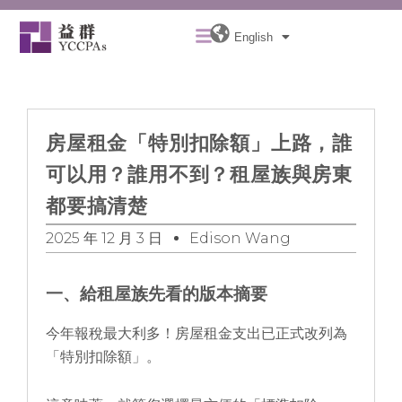
Skip
Menu
to
English
content
房屋租金「特別扣除額」上路，誰
可以用？誰用不到？租屋族與房東
都要搞清楚
2025 年 12 月 3 日
Edison Wang
一、給租屋族先看的版本摘要
今年報稅最大利多！房屋租金支出已正式改列為
「特別扣除額」。