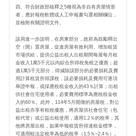
四、符合財政部核釋之5種視為非自有房屋情形
者，應於報稅軟體或人工申報書勾選相關欄位，
並檢附有關證明文件。
該局進一步說明，在房東部分，政府為鼓勵釋出
空（閒）置房屋，促進房屋有效利用、增加租賃
市場供給，提供公益出租人出租期間每屋每月租
金收入1萬5千元以內綜合所得稅免稅之優惠；超
過1萬5千元部分，得減除該部分的必要損耗及費
用計算租賃所得課稅，該必要損耗及費用可逐項
舉證申報，或採應稅租金收入的43％計算；出租
供社會住宅使用者，必要費用標準為應稅租金收
入的60％。此外，114年5月開徵的房屋稅，對公
益出租亦享有租稅優惠，將房屋供社會住宅（包
租代管）或公益出租使用，適用1.2％的稅率；其
他將房屋出租，如果申報租賃所得達租金標準，
可適用較法定稅率為低的稅率（1.5％~2.4％）。