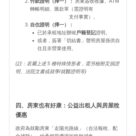
付款證明（擇一）：
房東簽收收據、ATM
轉帳明細、匯款單（需證明有
支付事實）。
自住證明（擇一）：
已於承租地址辦竣
戶籍登記
證明。
或者，簽署「切結書」聲明房屋係供自
住且非營業使用。
(註：若屬上述 5 種特殊情形者，需另檢附災損證
明、法院文書或就學/就醫證明等)
四、房東也有好康：公益出租人與房屋稅
優惠
政府為鼓勵房東「走陽光路線」（合法報稅、配