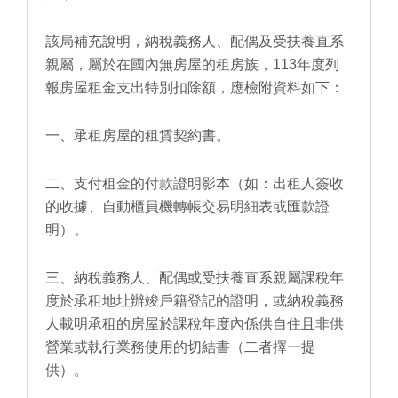
該局補充說明，納稅義務人、配偶及受扶養直系
親屬，屬於在國內無房屋的租房族，113年度列
報房屋租金支出特別扣除額，應檢附資料如下：
一、承租房屋的租賃契約書。
二、支付租金的付款證明影本（如：出租人簽收
的收據、自動櫃員機轉帳交易明細表或匯款證
明）。
三、納稅義務人、配偶或受扶養直系親屬課稅年
度於承租地址辦竣戶籍登記的證明，或納稅義務
人載明承租的房屋於課稅年度內係供自住且非供
營業或執行業務使用的切結書（二者擇一提
供）。