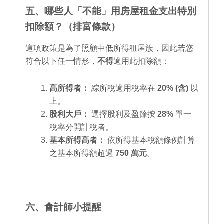
五、哪些人「不能」用房屋租金支出特別
扣除額？（排富條款）
這項政策是為了照顧中低所得租屋族，因此若您
符合以下任一情形，
不得
適用此扣除額：
高所得者：
綜所稅適用稅率在
20% (含)
以
上。
股利大戶：
選擇股利及盈餘按
28%
單一
稅率分開計稅者。
基本所得高者：
依所得基本稅額條例計算
之基本所得額超過
750 萬元
。
六、會計師小提醒