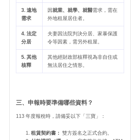
3. 遠地
因
就業、就學、就醫
需求，需在
需求
外地租屋居住者。
4. 法定
夫妻因法院判決分居、家暴保護
分居
令等因素，需另外租屋。
5. 其他
其他經財政部核釋視為非自住或
核釋
無法居住之情形。
三、申報時要準備哪些資料？
113 年度報稅時，請備妥以下「三寶」：
租賃契約書：
雙方簽名之正式合約。