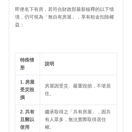
即便名下有房，若符合財政部最新核釋的以下情
境，仍可視為「無自有房屋」，享有租金扣除權
益：
特殊情
說明
形
1. 房屋
房屋因受災、嚴重毀損，不堪居
受災毀
住。
損
2. 共有
繼承取得之「共有房屋」，因共
且難以
有人眾多，無法實際取得居住
使用
權。