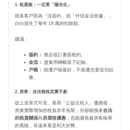
1. 租屋族：一定要「陽光化」
很多客戶因為「沒簽約」或「付現金沒收據」，
白白損失了每年 18 萬的扣除額。
建議：
簽約：
務必簽訂書面租約。
金流：
盡量用轉帳留下紀錄。
戶籍：
能遷戶籍最好，不能遷也要簽切結
書。
2. 房東：合法報稅其實不虧
從上述算式可見，善用「公益出租人」優惠後，
房東實際增加的稅負非常有限，但卻能換來
合法
的租賃關係
與
房屋稅優惠
，也能避免被房客檢舉
的風險，長遠來看是利大於弊。