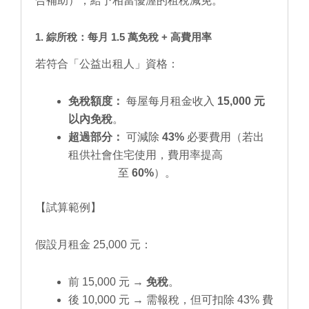
合補助），給予相當優渥的租稅減免。
1. 綜所稅：每月 1.5 萬免稅 + 高費用率
若符合「公益出租人」資格：
免稅額度：
每屋每月租金收入
15,000 元
以內免稅
。
超過部分：
可減除
43%
必要費用（若出
租供社會住宅使用，費用率提高
至
60%
）。
【試算範例】
假設月租金 25,000 元：
前 15,000 元 →
免稅
。
後 10,000 元 → 需報稅，但可扣除 43% 費