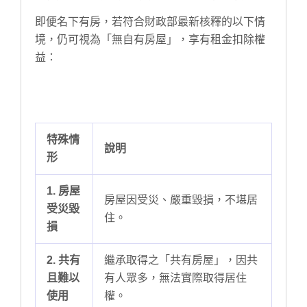
即便名下有房，若符合財政部最新核釋的以下情
境，仍可視為「無自有房屋」，享有租金扣除權
益：
特殊情
說明
形
1. 房屋
房屋因受災、嚴重毀損，不堪居
受災毀
住。
損
2. 共有
繼承取得之「共有房屋」，因共
且難以
有人眾多，無法實際取得居住
使用
權。