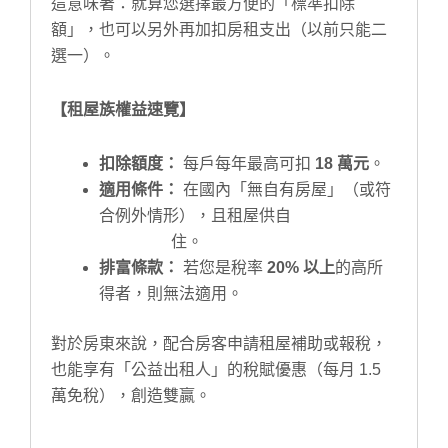
這意味著：就算您選擇最方便的「標準扣除
額」，也可以另外再加扣房租支出（以前只能二
選一）。
【租屋族權益速覽】
扣除額度：
每戶每年最高可扣
18 萬元
。
適用條件：
在國內「無自有房屋」（或符
合例外情形），且租屋供自
住。
排富條款：
若您是稅率
20% 以上
的高所
得者，則無法適用。
對於房東來說，配合房客申請租屋補助或報稅，
也能享有「公益出租人」的稅賦優惠（每月 1.5
萬免稅），創造雙贏。