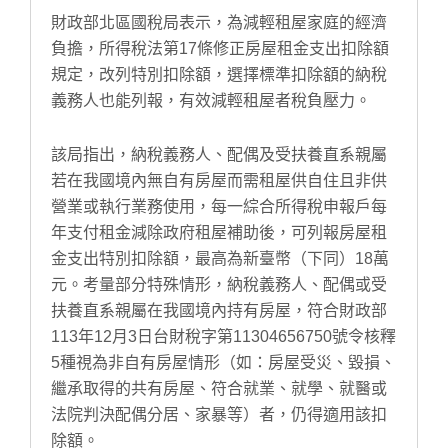
財政部北區國稅局表示，為減輕租屋家庭的經濟
負擔，所得稅法第17條修正房屋租金支出扣除額
規定，改列特別扣除額，選擇標準扣除額的納稅
義務人也能列報，有效減輕租屋者稅負壓力。
該局指出，納稅義務人、配偶及受扶養直系親屬
若在我國境內無自有房屋而需租屋供自住且非供
營業或執行業務使用，每一綜合所得稅申報戶每
年支付租金減除政府租屋補助後，可列報房屋租
金支出特別扣除額，最高為新臺幣（下同）18萬
元。考量部分特殊情形，納稅義務人、配偶或受
扶養直系親屬在我國境內持有房屋，符合財政部
113年12月3日台財稅字第11304656750號令核釋
5種視為非自有房屋情形（如：房屋受災、毀損、
繼承取得的共有房屋、符合就業、就學、就醫或
法院判決配偶分居、家暴等）者，仍得適用該扣
除額。