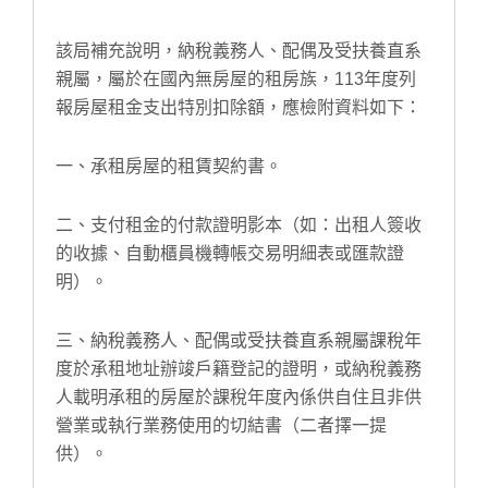
該局補充說明，納稅義務人、配偶及受扶養直系
親屬，屬於在國內無房屋的租房族，113年度列
報房屋租金支出特別扣除額，應檢附資料如下：
一、承租房屋的租賃契約書。
二、支付租金的付款證明影本（如：出租人簽收
的收據、自動櫃員機轉帳交易明細表或匯款證
明）。
三、納稅義務人、配偶或受扶養直系親屬課稅年
度於承租地址辦竣戶籍登記的證明，或納稅義務
人載明承租的房屋於課稅年度內係供自住且非供
營業或執行業務使用的切結書（二者擇一提
供）。