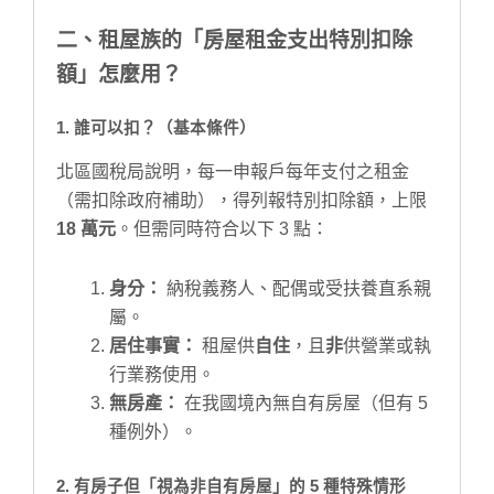
二、租屋族的「房屋租金支出特別扣除
額」怎麼用？
1. 誰可以扣？（基本條件）
北區國稅局說明，每一申報戶每年支付之租金
（需扣除政府補助），得列報特別扣除額，上限
18 萬元
。但需同時符合以下 3 點：
身分：
納稅義務人、配偶或受扶養直系親
屬。
居住事實：
租屋供
自住
，且
非
供營業或執
行業務使用。
無房產：
在我國境內無自有房屋（但有 5
種例外）。
2. 有房子但「視為非自有房屋」的 5 種特殊情形