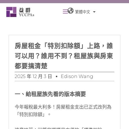
跳
Menu
至
繁體中文
主
要
內
容
房屋租金「特別扣除額」上路，誰
可以用？誰用不到？租屋族與房東
都要搞清楚
2025 年 12 月 3 日
Edison Wang
一、給租屋族先看的版本摘要
今年報稅最大利多！房屋租金支出已正式改列為
「特別扣除額」。