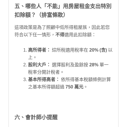
五、哪些人「不能」用房屋租金支出特別
扣除額？（排富條款）
這項政策是為了照顧中低所得租屋族，因此若您
符合以下任一情形，
不得
適用此扣除額：
高所得者：
綜所稅適用稅率在
20% (含)
以
上。
股利大戶：
選擇股利及盈餘按
28%
單一
稅率分開計稅者。
基本所得高者：
依所得基本稅額條例計算
之基本所得額超過
750 萬元
。
六、會計師小提醒