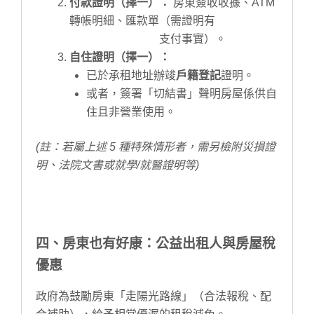
付款證明（擇一）：
房東簽收收據、ATM
轉帳明細、匯款單（需證明有
支付事實）。
自住證明（擇一）：
已於承租地址辦竣
戶籍登記
證明。
或者，簽署「切結書」聲明房屋係供自
住且非營業使用。
(註：若屬上述 5 種特殊情形者，需另檢附災損證
明、法院文書或就學/就醫證明等)
四、房東也有好康：公益出租人與房屋稅
優惠
政府為鼓勵房東「走陽光路線」（合法報稅、配