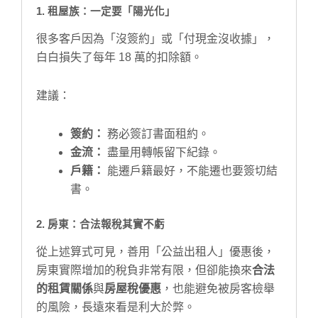
1. 租屋族：一定要「陽光化」
很多客戶因為「沒簽約」或「付現金沒收據」，
白白損失了每年 18 萬的扣除額。
建議：
簽約：
務必簽訂書面租約。
金流：
盡量用轉帳留下紀錄。
戶籍：
能遷戶籍最好，不能遷也要簽切結
書。
2. 房東：合法報稅其實不虧
從上述算式可見，善用「公益出租人」優惠後，
房東實際增加的稅負非常有限，但卻能換來
合法
的租賃關係
與
房屋稅優惠
，也能避免被房客檢舉
的風險，長遠來看是利大於弊。