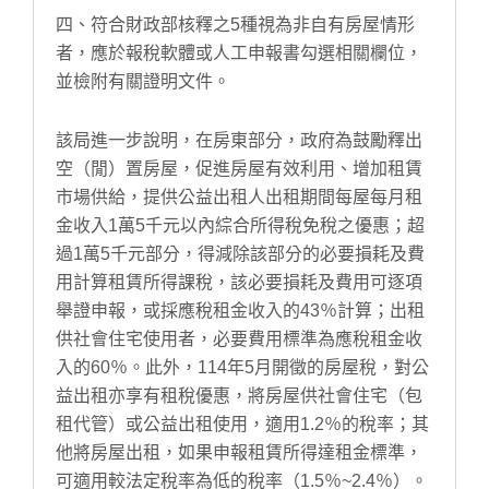
四、符合財政部核釋之5種視為非自有房屋情形
者，應於報稅軟體或人工申報書勾選相關欄位，
並檢附有關證明文件。
該局進一步說明，在房東部分，政府為鼓勵釋出
空（閒）置房屋，促進房屋有效利用、增加租賃
市場供給，提供公益出租人出租期間每屋每月租
金收入1萬5千元以內綜合所得稅免稅之優惠；超
過1萬5千元部分，得減除該部分的必要損耗及費
用計算租賃所得課稅，該必要損耗及費用可逐項
舉證申報，或採應稅租金收入的43％計算；出租
供社會住宅使用者，必要費用標準為應稅租金收
入的60％。此外，114年5月開徵的房屋稅，對公
益出租亦享有租稅優惠，將房屋供社會住宅（包
租代管）或公益出租使用，適用1.2％的稅率；其
他將房屋出租，如果申報租賃所得達租金標準，
可適用較法定稅率為低的稅率（1.5％~2.4％）。