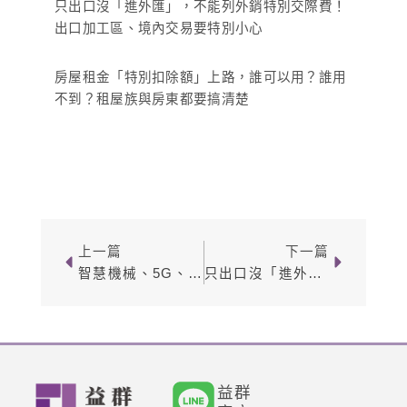
只出口沒「進外匯」，不能列外銷特別交際費！
出口加工區、境內交易要特別小心
房屋租金「特別扣除額」上路，誰可以用？誰用
不到？租屋族與房東都要搞清楚
上一頁
下一篇
上一篇
下一篇
智慧機械、5G、資安投資想用產創10-1抵稅？交貨年度、申請時點沒搞清楚，小心整個優惠被打掉
只出口沒「進外匯」，不能列外銷特別交際費！出口加工區、境內交易要特別小心
益群