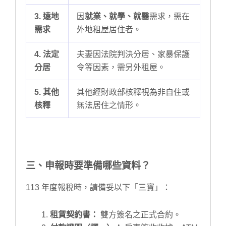
3. 遠地
因
就業、就學、就醫
需求，需在
需求
外地租屋居住者。
4. 法定
夫妻因法院判決分居、家暴保護
分居
令等因素，需另外租屋。
5. 其他
其他經財政部核釋視為非自住或
核釋
無法居住之情形。
三、申報時要準備哪些資料？
113 年度報稅時，請備妥以下「三寶」：
租賃契約書：
雙方簽名之正式合約。