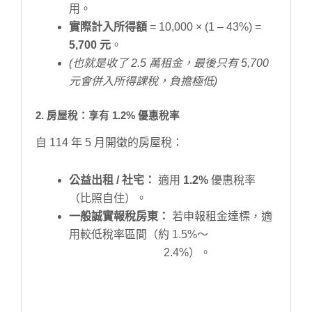
用。
實際計入所得額
= 10,000 × (1 – 43%) =
5,700 元
。
(也就是收了 2.5 萬租金，最後只有 5,700
元會併入所得課稅，負擔極低)
2. 房屋稅：享有 1.2% 優惠稅率
自 114 年 5 月開徵的房屋稅：
公益出租 / 社宅：
適用
1.2%
優惠稅率
（比照自住）。
一般誠實報稅房東：
若申報租金達標，適
用較低稅率區間（約 1.5%～
2.4%）。