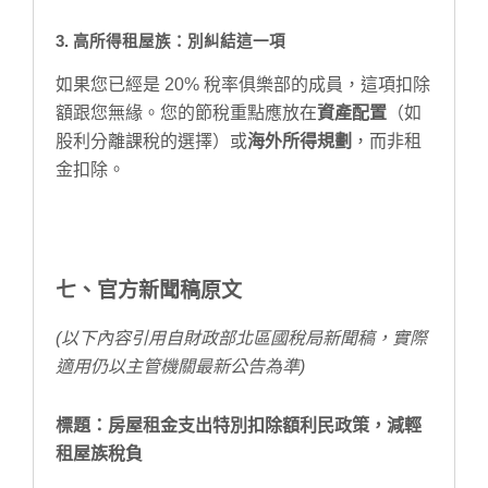
3. 高所得租屋族：別糾結這一項
如果您已經是 20% 稅率俱樂部的成員，這項扣除
額跟您無緣。您的節稅重點應放在
資產配置
（如
股利分離課稅的選擇）或
海外所得規劃
，而非租
金扣除。
七、官方新聞稿原文
(以下內容引用自財政部北區國稅局新聞稿，實際
適用仍以主管機關最新公告為準)
標題：房屋租金支出特別扣除額利民政策，減輕
租屋族稅負