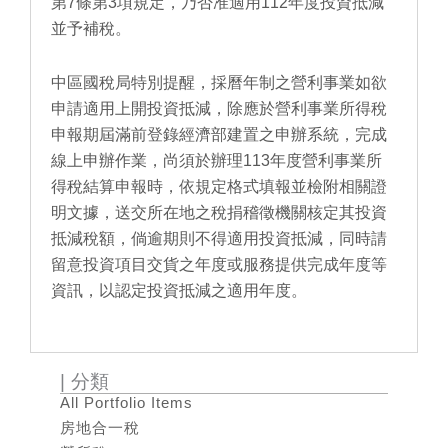
第7條第3項規定，乃否准適用112年度投資抵減
並予補稅。
中區國稅局特別提醒，採曆年制之營利事業如欲
申請適用上開投資抵減，除應於營利事業所得稅
申報期屆滿前登錄經濟部建置之申辦系統，完成
線上申辦作業，尚須於辦理113年度營利事業所
得稅結算申報時，依規定格式填報並檢附相關證
明文據，送交所在地之稅捐稽徵機關核定其投資
抵減稅額，倘逾期則不得適用投資抵減，同時請
留意投資項目交貨之年度或服務提供完成年度等
資訊，以認定投資抵減之適用年度。
| 分類
All Portfolio Items
房地合一稅