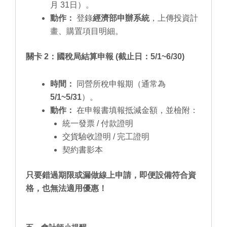
月 31日）。
動作：
登錄
經濟部申辦系統
，上傳投資計
畫、購置項目明細。
關卡 2：國稅局結算申報 (截止日：5/1~6/30)
時間：
同營所稅申報期（通常為
5/1~5/31
）。
動作：
在申報書填報抵減金額，並檢附：
統一發票 / 付款證明
交貨驗收證明 / 完工證明
契約書影本
只要錯過期限或漏做線上申請，即便設備符合資
格，也無法適用優惠！