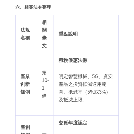
六、相關法令整理
相
法規
關
重點說明
名稱
條
文
租稅優惠法源
第
產業
明定智慧機械、5G、資安
10-
創新
產品之投資抵減適用範
1
條例
圍、抵減率（5%或3%）
條
及抵減上限。
交貨年度認定
產創