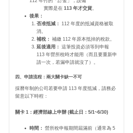
112 年付的「訂金」，設備
實際是在
113 年才交貨
。
後果：
否准抵減：
112 年度的抵減資格被取
消。
補稅：
補繳 112 年原本抵掉的稅款。
延後適用：
這筆投資必須等到申報
113 年營所稅時才能用（而且要重新申
請一次，若漏申請就沒了）。
四、申請流程：兩大關卡缺一不可
採曆年制的公司若要申請 113 年度抵減，請務必
留意以下時程：
關卡 1：經濟部線上申辦 (截止日：5/1~6/30)
時間：
營所稅申報期間屆滿前（通常為 5