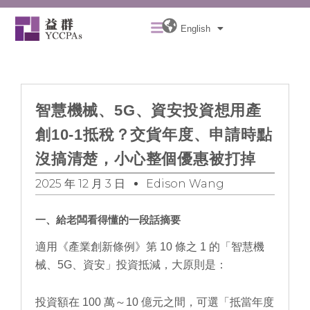
Skip
Menu
to
English
content
智慧機械、5G、資安投資想用產
創10-1抵稅？交貨年度、申請時點
沒搞清楚，小心整個優惠被打掉
2025 年 12 月 3 日
Edison Wang
一、給老闆看得懂的一段話摘要
適用《產業創新條例》第 10 條之 1 的「智慧機
械、5G、資安」投資抵減，大原則是：
投資額在 100 萬～10 億元之間，可選「抵當年度