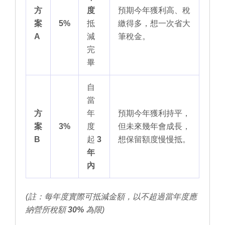
方
度
預期今年獲利高、稅
案
5%
抵
繳得多，想一次省大
A
減
筆稅金。
完
畢
自
當
方
年
預期今年獲利持平，
案
3%
度
但未來幾年會成長，
B
起
3
想保留額度慢慢抵。
年
內
(註：每年度實際可抵減金額，以不超過當年度應
納營所稅額
30%
為限)