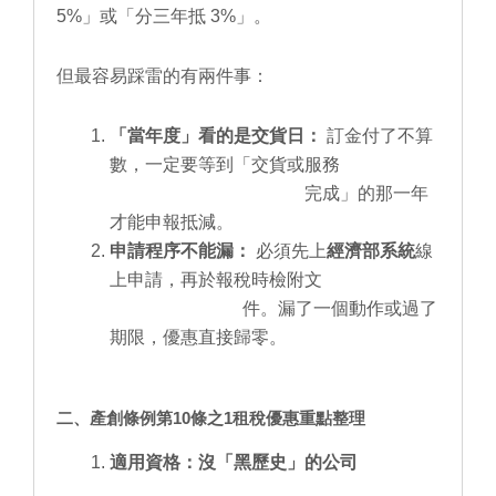
5%」或「分三年抵 3%」。
但最容易踩雷的有兩件事：
「當年度」看的是交貨日：
訂金付了不算
數，一定要等到「交貨或服務
完成」的那一年
才能申報抵減。
申請程序不能漏：
必須先上
經濟部系統
線
上申請，再於報稅時檢附文
件。漏了一個動作或過了
期限，優惠直接歸零。
二、產創條例第10條之1租稅優惠重點整理
適用資格：沒「黑歷史」的公司