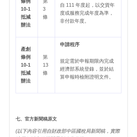
條例
第
自 111 年度起，以交貨年
10-1
3
度或服務完成年度為準，
抵減
條
非付款年度。
辦法
申請程序
產創
條例
第
規定需於申報期限內完成
10-1
13
經濟部系統登錄，並於結
抵減
條
算申報時檢附證明文件。
辦法
七、官方新聞稿原文
(以下內容引用自財政部中區國稅局新聞稿，實際