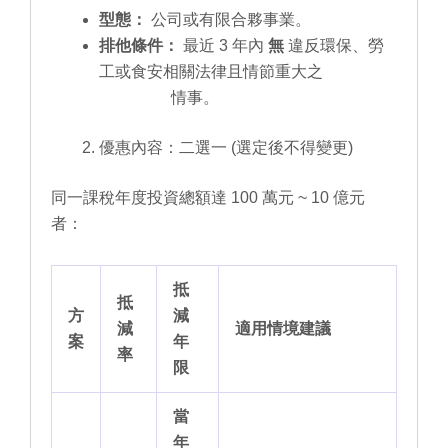
型態：
公司或有限合夥事業。
排他條件：
最近 3 年內
無
違反環保、勞
工或食安相關法律且情節重大之
情事。
優惠內容：二選一 (選定後不得變更)
同一課稅年度投資總額達 100 萬元 ~ 10 億元
者：
抵
抵
方
減
減
適用情境建議
案
年
率
限
當
年