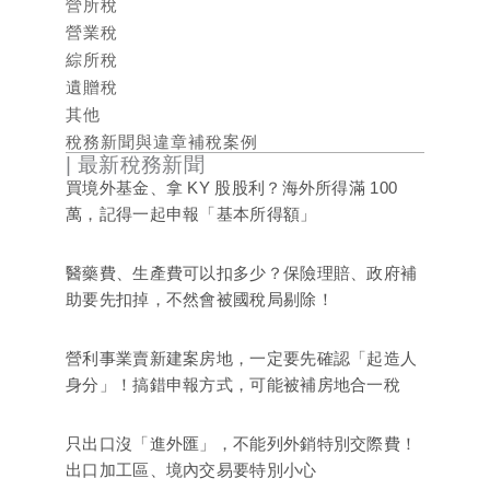
營所稅
營業稅
綜所稅
遺贈稅
其他
稅務新聞與違章補稅案例
| 最新稅務新聞
買境外基金、拿 KY 股股利？海外所得滿 100
萬，記得一起申報「基本所得額」
醫藥費、生產費可以扣多少？保險理賠、政府補
助要先扣掉，不然會被國稅局剔除！
營利事業賣新建案房地，一定要先確認「起造人
身分」！搞錯申報方式，可能被補房地合一稅
只出口沒「進外匯」，不能列外銷特別交際費！
出口加工區、境內交易要特別小心