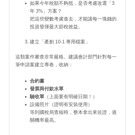
如果今年稅額不夠抵，是否考慮改選「3
年 3%」方案？
把這些變數考慮進去，才能讓每一塊錢的
投資發揮最大節稅效益。
建立「產創 10-1 專用檔案」
這類案件審查非常嚴格。建議會計部門針對每一
筆申請案建立專卷，收納：
合約書
發票與付款水單
驗收單
（上面要有明確日期！）
設備照片（證明有安裝使用）
等到國稅局查核時，整本拿出來佐證，過
關機率最高。