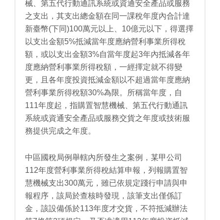
械、第五代行動通訊系統或資通安全產品或服務
之支出，其支出總金額在同一課稅年度內合計達
新臺幣(下同)100萬元以上、10億元以下，得選擇
以支出金額5%抵減當年度應納營利事業所得稅
額，或以支出金額3%自當年度起3年內抵減各年
度應納營利事業所得稅額，一經擇定就不得變
更，且各年度投資抵減金額以不超過當年度應納
營利事業所得稅額30%為限。所稱當年度，自
111年度起，指購置智慧機械、第五代行動通訊
系統或資通安全產品或服務交貨之年度或技術服
務提供完成之年度。
中區國稅局例舉轄內所發生之案例，某甲公司
112年度營利事業所得稅結算申報，列報購置智
慧機械支出300萬元，雖已依規定踐行申請與申
報程序，該局於查核時發現，該筆支出僅係訂
金，該設備係於113年度才交貨，不符抵減辦法