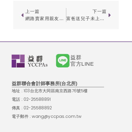
Prev
Next
上一篇
下一篇
網路賣家用親友帳號分散銷售？小心被「合併計算」補稅百萬！
富爸送兒子未上市股票，為何多補70萬贈與稅？關鍵在「這筆老土地」！
益群
官方LINE
益群聯合會計師事務所(台北所)
地址 : 103台北市大同區南京西路76號5樓
電話 : 02-25588891
傳真 : 02-25588892
電子郵件 :
wang@yccpas.com.tw