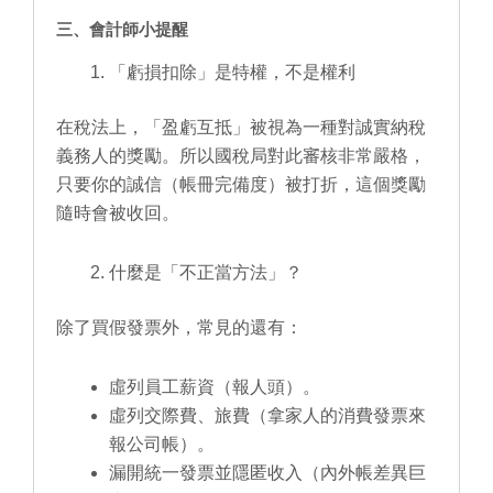
三、會計師小提醒
「虧損扣除」是特權，不是權利
在稅法上，「盈虧互抵」被視為一種對誠實納稅
義務人的獎勵。所以國稅局對此審核非常嚴格，
只要你的誠信（帳冊完備度）被打折，這個獎勵
隨時會被收回。
什麼是「不正當方法」？
除了買假發票外，常見的還有：
虛列員工薪資（報人頭）。
虛列交際費、旅費（拿家人的消費發票來
報公司帳）。
漏開統一發票並隱匿收入（內外帳差異巨