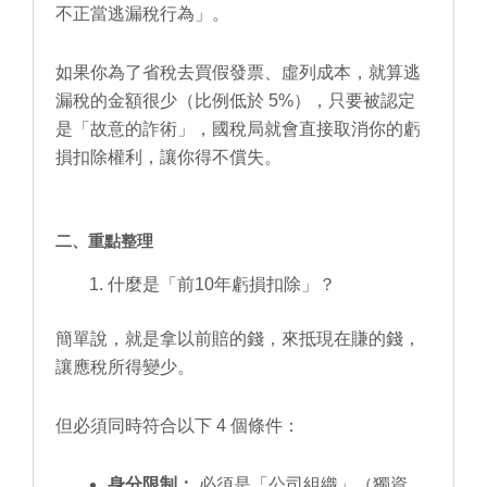
不正當逃漏稅行為」。
如果你為了省稅去買假發票、虛列成本，就算逃
漏稅的金額很少（比例低於 5%），只要被認定
是「故意的詐術」，國稅局就會直接取消你的虧
損扣除權利，讓你得不償失。
二、重點整理
什麼是「前10年虧損扣除」？
簡單說，就是拿以前賠的錢，來抵現在賺的錢，
讓應稅所得變少。
但必須同時符合以下 4 個條件：
身分限制：
必須是「公司組織」（獨資、