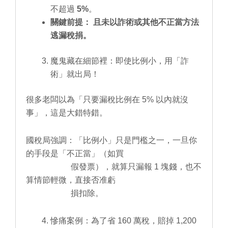
不超過
5%
。
關鍵前提：
且未以詐術或其他不正當方法
逃漏稅捐。
魔鬼藏在細節裡：即使比例小，用「詐
術」就出局！
很多老闆以為「只要漏稅比例在 5% 以內就沒
事」，這是大錯特錯。
國稅局強調：「比例小」只是門檻之一，一旦你
的手段是「不正當」（如買
假發票），就算只漏報 1 塊錢，也不
算情節輕微，直接否准虧
損扣除。
慘痛案例：為了省 160 萬稅，賠掉 1,200