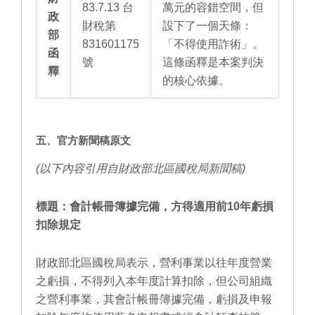
83.7.13 台
萬元的容錯空間，但
政
財稅第
設下了一個天條：
部
831601175
「不得使用詐術」。
函
號
這條函釋是本案判決
釋
的核心依據。
五、官方新聞稿原文
(以下內容引用自財政部北區國稅局新聞稿)
標題：會計帳冊簿據完備，方得適用前10年虧損
扣除規定
財政部北區國稅局表示，營利事業以往年度營業
之虧損，不得列入本年度計算扣除，但公司組織
之營利事業，其會計帳冊簿據完備，虧損及申報