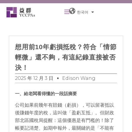
콘
Menu
텐
한국어
츠
로
건
너
뛰
想用前10年虧損抵稅？符合「情節
기
輕微」還不夠，有這紀錄直接被否
決！
2025 年 12 月 3 日
Edison Wang
一、給老闆看得懂的一段話摘要
公司如果前幾年有賠錢（虧損），可以留著抵以
後賺錢年度的稅，這叫做「盈虧互抵」。但財政
部北區國稅局提醒：這個優惠是有門檻的！除了
帳要記清楚、如期申報外，最關鍵的是「不能有