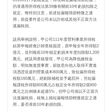
仍准適用所得稅法第39條有關前10年虧損扣除之
規定。惟特別注意，前述短漏報情節輕微之適
用，前提要件是公司未以詐術或其他不正當方法
逃漏稅捐。
該局舉例說明，甲公司111年度營利事業所得稅
結算申報經會計師查核簽證，原申報全年所得額2
億元，並列報前10年核定虧損本年度扣除額1,200
萬元。經該局查核發現，甲公司為降低繳稅金
額，明知無進貨事實，卻故意向他人取得不實進
項憑證並虛列營業成本800萬元，致短漏所得稅
稅額160萬元，經剔除補稅並予處罰外，另短漏
報課稅所得額800萬元占核定全年所得額2億800
萬元之比例雖未超過5%，但甲公司係以不正當方
法逃漏稅捐，核無上揭短漏報情節輕微規定之適
用，爰否准前10年虧損扣除。