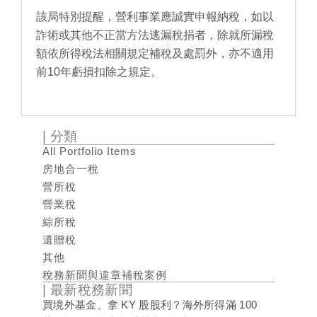
該局特別提醒，營利事業應誠實申報納稅，如以
詐術或其他不正當方法逃漏稅捐者，除就所漏稅
額依所得稅法相關規定補稅及處罰外，亦不適用
前10年虧損扣除之規定。
| 分類
All Portfolio Items
房地合一稅
營所稅
營業稅
綜所稅
遺贈稅
其他
稅務新聞與違章補稅案例
| 最新稅務新聞
買境外基金、拿 KY 股股利？海外所得滿 100