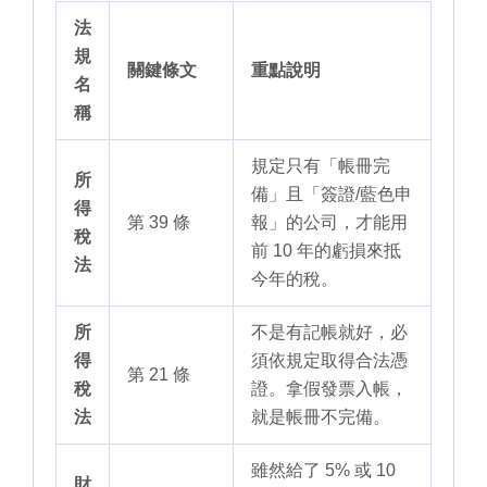
法
規
關鍵條文
重點說明
名
稱
規定只有「帳冊完
所
備」且「簽證/藍色申
得
第 39 條
報」的公司，才能用
稅
前 10 年的虧損來抵
法
今年的稅。
所
不是有記帳就好，必
得
須依規定取得合法憑
第 21 條
稅
證。拿假發票入帳，
法
就是帳冊不完備。
雖然給了 5% 或 10
財