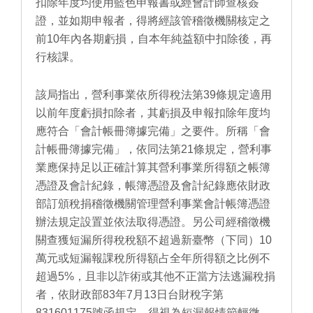
扣除年度均使用藍色申報書或經會計師查核簽
證，並如期申報者，得將經該管稽徵機關核定之
前10年內各期虧損，自本年純益額中扣除後，再
行核課。
該局指出，營利事業依所得稅法第39條規定適用
以前年度虧損扣除者，其虧損及申報扣除年度均
應符合「會計帳冊簿據完備」之要件。所稱「會
計帳冊簿據完備」，依同法第21條規定，營利事
業應保持足以正確計算其營利事業所得額之帳簿
憑證及會計紀錄，帳簿憑證及會計紀錄應依財政
部訂頒稅捐稽徵機關管理營利事業會計帳簿憑證
辦法規定設置並依法取得憑證。另公司經稽徵機
關查獲短漏所得稅稅額不超過新臺幣（下同）10
萬元或短漏報課稅所得額占全年所得額之比例不
超過5%，且非以詐術或其他不正當方法逃漏稅捐
者，依財政部83年7月13日台財稅字第
831601175號函規定，得視為短漏報情節輕微，