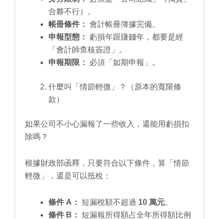
合夥不行）。
帳冊條件：
會計帳冊簿據完備。
申報型態：
虧損年跟賺錢年，都要是經
「會計師查核簽證」。
申報期限：
必須「如期申報」。
什麼叫「情節輕微」？（原本的寬限條
款）
如果公司不小心漏報了一些收入，還能用虧損扣
除嗎？
根據財政部函釋，只要符合以下條件，算「情節
輕微」，還是可以抵稅：
條件 A：
短漏稅額不超過
10 萬元
。
條件 B：
短漏報所得額占全年所得額比例