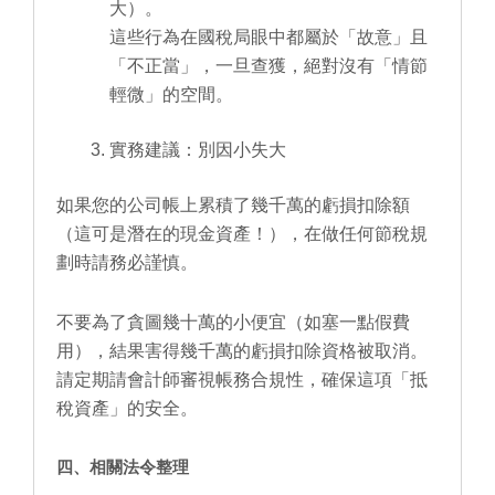
大）。
這些行為在國稅局眼中都屬於「故意」且
「不正當」，一旦查獲，絕對沒有「情節
輕微」的空間。
實務建議：別因小失大
如果您的公司帳上累積了幾千萬的虧損扣除額
（這可是潛在的現金資產！），在做任何節稅規
劃時請務必謹慎。
不要為了貪圖幾十萬的小便宜（如塞一點假費
用），結果害得幾千萬的虧損扣除資格被取消。
請定期請會計師審視帳務合規性，確保這項「抵
稅資產」的安全。
四、相關法令整理