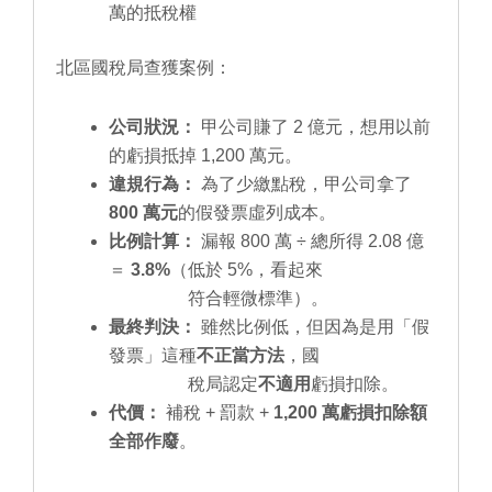
萬的抵稅權
北區國稅局查獲案例：
公司狀況：
甲公司賺了 2 億元，想用以前
的虧損抵掉 1,200 萬元。
違規行為：
為了少繳點稅，甲公司拿了
800 萬元
的假發票虛列成本。
比例計算：
漏報 800 萬 ÷ 總所得 2.08 億
＝
3.8%
（低於 5%，看起來
符合輕微標準）。
最終判決：
雖然比例低，但因為是用「假
發票」這種
不正當方法
，國
稅局認定
不適用
虧損扣除。
代價：
補稅 + 罰款 +
1,200 萬虧損扣除額
全部作廢
。