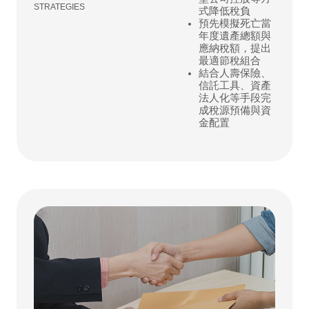
STRATEGIES
式降低稅負
預先模擬死亡當
年度遺產總額與
應納稅額，提出
最適節稅組合
結合人壽保險、
信託工具、資產
法人化等手段完
成稅源預備與資
金配置