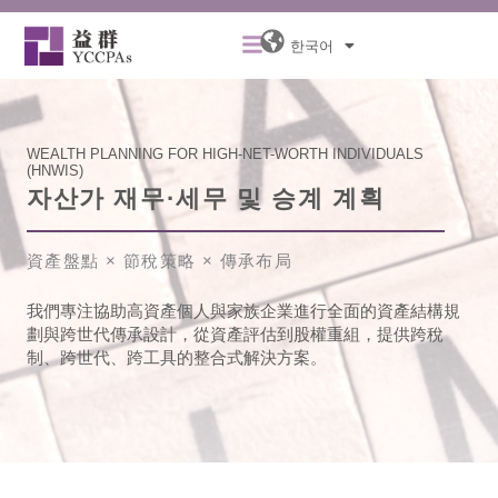
콘
Menu
텐
한국어
츠
로
건
너
WEALTH PLANNING FOR HIGH-NET-WORTH INDIVIDUALS
(HNWIS)
뛰
자산가 재무·세무 및 승계 계획
기
資產盤點 × 節稅策略 × 傳承布局
我們專注協助高資產個人與家族企業進行全面的資產結構規
劃與跨世代傳承設計，從資產評估到股權重組，提供跨稅
制、跨世代、跨工具的整合式解決方案。