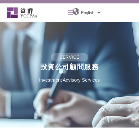
Skip
Menu
to
English
content
SERVICE
投資公司顧問服務
Investment Advisory Services