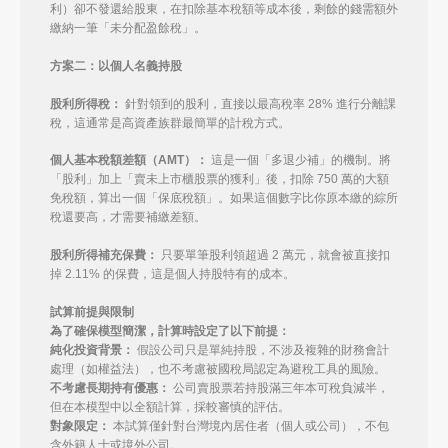
利）卻不發還給股東，在扣除基本稅額等成本後，剩餘的錢需額外
繳納一筆「未分配盈餘稅」。
方案二：以個人名義持股
股利所得稅：
針對領到的股利，直接以最高稅率 28% 進行分離課
稅，這通常是高資產族群最簡單的計稅方式。
個人基本稅額差額（AMT）：
這是一個「多退少補」的機制。將
「股利」加上「賣未上市櫃股票的獲利」後，扣除 750 萬的大額
免稅額，算出一個「保底稅額」。如果這個數字比你原本繳的綜所
稅還要高，才需要補繳差額。
股利所得補充保費：
只要單筆股利領超過 2 萬元，就會被直接扣
掉 2.11% 的保費，這是個人持股特有的成本。
試算前提與限制
為了確保模型簡潔，計算時設定了以下前提：
純化投資背景：
假設公司只是單純持股，不涉及複雜的財務會計
處理（如權益法），也不考慮被國稅局認定為避稅工具的風險。
不考慮長期持有優惠：
公司賣股票若持股滿三年本可稅負減半，
但在本模型中以全額計算，採較審慎的評估。
對象限定：
本試算僅針對台灣境內居住者（個人或公司），不包
含外籍人士或境外公司。