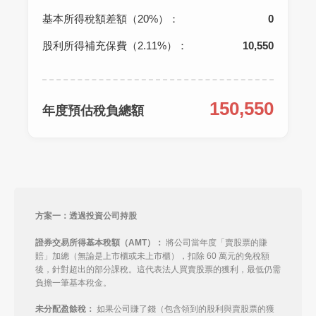
基本所得稅額差額（20%）：
0
股利所得補充保費（2.11%）：
10,550
150,550
年度預估稅負總額
方案一：透過投資公司持股
證券交易所得基本稅額（AMT）：
將公司當年度「賣股票的賺
賠」加總（無論是上市櫃或未上市櫃），扣除 60 萬元的免稅額
後，針對超出的部分課稅。這代表法人買賣股票的獲利，最低仍需
負擔一筆基本稅金。
未分配盈餘稅：
如果公司賺了錢（包含領到的股利與賣股票的獲