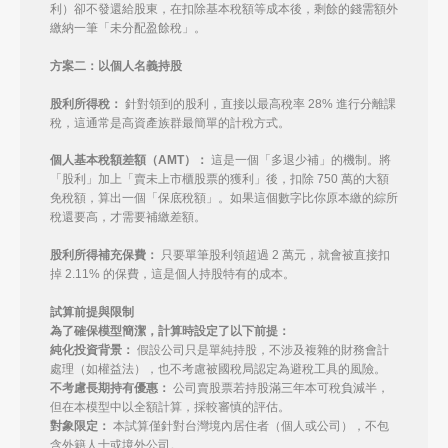
利）卻不發還給股東，在扣除基本稅額等成本後，剩餘的錢需額外
繳納一筆「未分配盈餘稅」。
方案二：以個人名義持股
股利所得稅：
針對領到的股利，直接以最高稅率 28% 進行分離課
稅，這通常是高資產族群最簡單的計稅方式。
個人基本稅額差額（AMT）：
這是一個「多退少補」的機制。將
「股利」加上「賣未上市櫃股票的獲利」後，扣除 750 萬的大額
免稅額，算出一個「保底稅額」。如果這個數字比你原本繳的綜所
稅還要高，才需要補繳差額。
股利所得補充保費：
只要單筆股利領超過 2 萬元，就會被直接扣
掉 2.11% 的保費，這是個人持股特有的成本。
試算前提與限制
為了確保模型簡潔，計算時設定了以下前提：
純化投資背景：
假設公司只是單純持股，不涉及複雜的財務會計
處理（如權益法），也不考慮被國稅局認定為避稅工具的風險。
不考慮長期持有優惠：
公司賣股票若持股滿三年本可稅負減半，
但在本模型中以全額計算，採較審慎的評估。
對象限定：
本試算僅針對台灣境內居住者（個人或公司），不包
含外籍人士或境外公司。