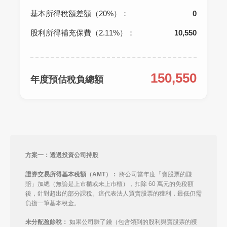
基本所得稅額差額（20%）：
0
股利所得補充保費（2.11%）：
10,550
150,550
年度預估稅負總額
方案一：透過投資公司持股
證券交易所得基本稅額（AMT）：
將公司當年度「賣股票的賺
賠」加總（無論是上市櫃或未上市櫃），扣除 60 萬元的免稅額
後，針對超出的部分課稅。這代表法人買賣股票的獲利，最低仍需
負擔一筆基本稅金。
未分配盈餘稅：
如果公司賺了錢（包含領到的股利與賣股票的獲