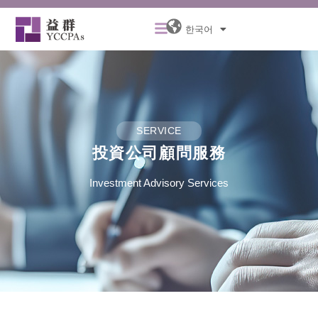
콘
Menu
텐
한국어
츠
로
건
너
뛰
기
SERVICE
投資公司顧問服務
Investment Advisory Services