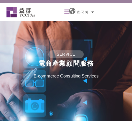
콘
Menu
텐
한국어
츠
로
건
너
뛰
기
SERVICE
電商產業顧問服務
E-commerce Consulting Services