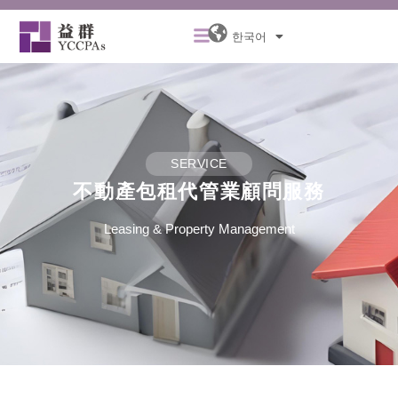
콘
Menu
텐
한국어
츠
로
건
너
뛰
기
SERVICE
不動產包租代管業顧問服務
Leasing & Property Management