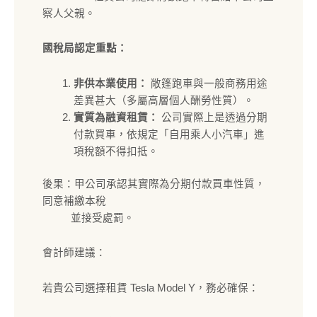
察人父親。
國稅局認定重點：
非供本業使用：
敞篷跑車與一般商務用途
差異甚大（多屬高層個人酬勞性質）。
實質為融資租賃：
公司實際上是透過分期
付款買車，依規定「自用乘人小汽車」進
項稅額不得扣抵。
後果：甲公司承認其實際為分期付款買車性質，
同意補繳本稅
並接受處罰。
會計師建議：
若貴公司選擇租賃 Tesla Model Y，務必確保：