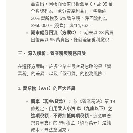
萬賣出，因帳面價值已折舊至 0，故 95 萬
全數認列為「處分資產利益」，需繳納
20% 營所稅及 5% 營業稅。淨回流約為
$950,000 – (稅負) = $714,762。
期末處分回流（方案C）：
期末以 38 萬買
回後再以 95 萬賣出，僅就差額獲利繳稅。
三、 深入解析：營業稅與稅務風險
在選擇方案時，許多企業主最容易忽略的是「營
業稅」的差異，以及「假租賃」的稅務風險。
1. 營業稅（VAT）的巨大差異
購車（現金/貸款）：
依《營業稅法》第 19
條規定，
自用乘人小汽 車（九座以下）之
進項稅額，不得扣抵銷項稅額
。這意味著
您買車支付的 5% 稅金（約 9 萬元）是純
成本，無法拿回來。