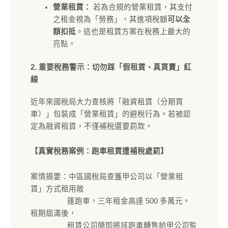
營業租賃：
若為合規的營業租賃，其支付
之租金視為「勞務」，其進項稅額
可以全
額扣抵
。這也是租賃方案在稅務上最大的
亮點。
2. 重要稅務警示：切勿踩「假租賃、真買賣」紅
線
近年來國稅局大力查核將「融資租賃（分期買
車）」包裝成「營業租賃」的避稅行為。若被認
定為融資租賃，不僅補稅還要罰款。
【真實稅務案例：跑車租賃遭補稅處罰】
案情摘要：中區國稅局查獲甲公司以「營業租
賃」方式租用敞
篷跑車，三年租金高達 500 多萬元。
租期屆滿後，
租賃公司隨即將該跑車轉售給甲公司監