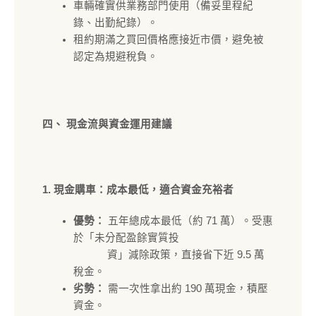
車輛確實供業務部門使用（備妥里程紀
錄、出勤紀錄）。
租約期滿之買回價格應接近市價，避免被
認定為規避稅負。
四、 現金流與資金運用建議
1. 現金購車：成本最低，適合資金充裕者
優勢：
五年總成本最低（約 71 萬）。受惠
於「未分配盈餘實質投
資」減除政策，直接省下近 9.5 萬
稅金。
劣勢：
需一次性拿出約 190 萬現金，積壓
資金。