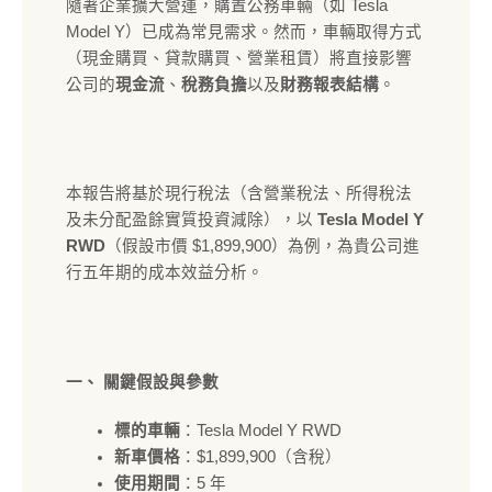
隨著企業擴大營運，購置公務車輛（如 Tesla
Model Y）已成為常見需求。然而，車輛取得方式
（現金購買、貸款購買、營業租賃）將直接影響
公司的
現金流
、
稅務負擔
以及
財務報表結構
。
本報告將基於現行稅法（含營業稅法、所得稅法
及未分配盈餘實質投資減除），以
Tesla Model Y
RWD
（假設市價 $1,899,900）為例，為貴公司進
行五年期的成本效益分析。
一、 關鍵假設與參數
標的車輛
：Tesla Model Y RWD
新車價格
：$1,899,900（含稅）
使用期間
：5 年