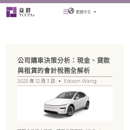
跳
Menu
至
繁體中文
主
要
內
容
公司購車決策分析：現金、貸款
與租賃的會計稅務全解析
2025 年 12 月 3 日
Edison Wang