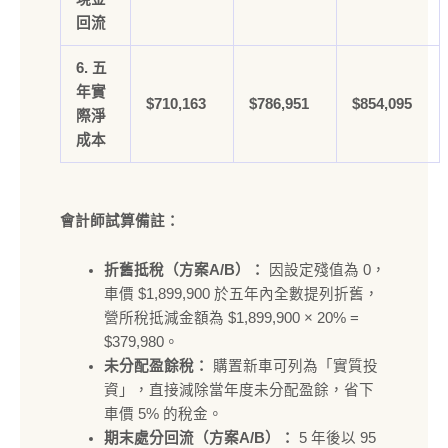
回流
6. 五
年實
$710,163
$786,951
$854,095
際淨
成本
會計師試算備註：
折舊抵稅（方案A/B）：
因設定殘值為 0，
車價 $1,899,900 於五年內全數提列折舊，
營所稅抵減金額為 $1,899,900 × 20% =
$379,980。
未分配盈餘稅：
購置新車可列為「實質投
資」，直接減除當年度未分配盈餘，省下
車價 5% 的稅金。
期末處分回流（方案A/B）：
5 年後以 95