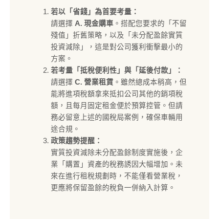
若以「省錢」為首要考量：
請選擇
A. 現金購車
。搭配您要求的「不留
殘值」折舊策略，以及「未分配盈餘實質
投資減除」，這是對公司獲利衝擊最小的
方案。
若考量「抵稅便利性」與「延後付款」：
請選擇
C. 營業租賃
。雖然總成本稍高，但
能將進項稅額拿來抵扣公司其他的銷項稅
額，且每月固定租金便於預算控管。但請
務必留意上述的國稅局案例，確保車輛用
途合規。
政策趨勢提醒：
實質投資減除未分配盈餘制度實施後，企
業「購置」資產的稅務誘因大幅增加。未
來在進行租稅規劃時，不能僅看營業稅，
更應將保留盈餘的稅負一併納入計算。