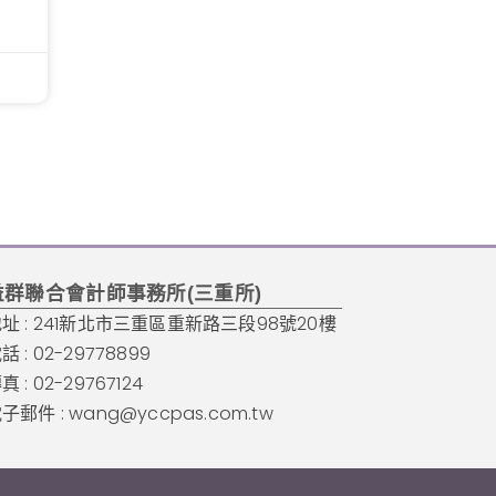
益群聯合會計師事務所(三重所)
址 : 241新北市三重區重新路三段98號20樓
話 : 02-29778899
真 : 02-29767124
子郵件 :
wang@yccpas.com.tw