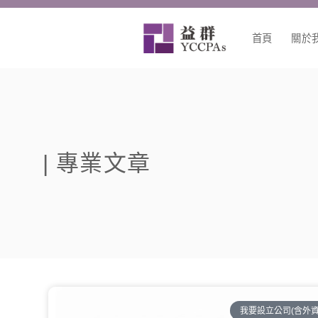
跳
至
首頁
關於
主
要
內
容
| 專業文章
我要設立公司(含外資