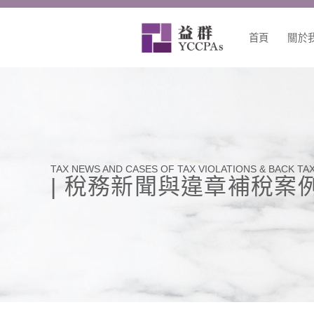
跳
至
首頁
關於
主
要
內
容
TAX NEWS AND CASES OF TAX VIOLATIONS & BACK TA
| 稅務新聞與違章補稅案