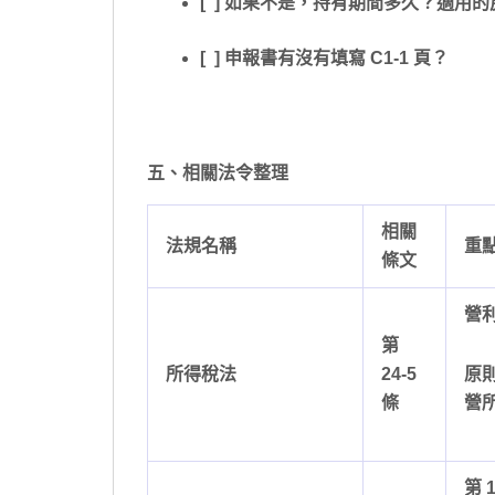
[ ] 如果不是，持有期間多久？適用
[ ] 申報書有沒有填寫 C1-1 頁？
五、相關法令整理
相關
法規名稱
重
條文
營
第
所得稅法
24-5
原
條
營
第 