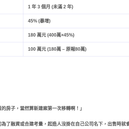
1 年 3 個月 (未滿 2 年)
45% (暴增)
180 萬元 (400萬×45%)
100 萬元 (180萬 – 原報80萬)
蓋的房子，當然算新建案第一次移轉啊！」
初為了融資或合建考量，起造人沒掛在自己公司名下，出售時就