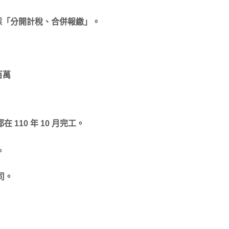
，採「分開計稅、合併報繳」。
百萬
 110 年 10 月完工。
。
司。