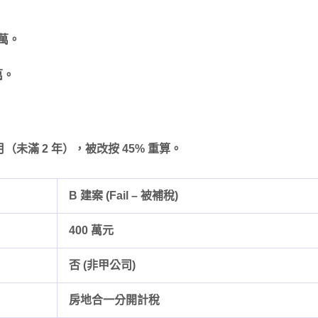
 萬。
萬。
月（未滿 2 年），被改按 45% 重算。
B 建案 (Fail – 被補稅)
400 萬元
否 (非甲公司)
房地合一分開計稅