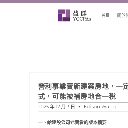
跳
至
首頁
關於
主
要
內
容
營利事業賣新建案房地，一
式，可能被補房地合一稅
2025 年 12 月 3 日
Edison Wang
一、給建設公司老闆看的版本摘要