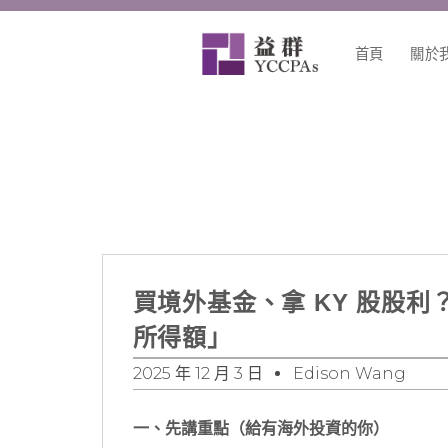
跳
至
首頁
關於
主
要
內
容
買境外基金、拿 KY 股股利
所得額」
2025 年 12 月 3 日
Edison Wang
一、先講重點（給有海外投資的你）