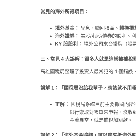
常見的海外所得項目：
境外基金：
配息、贖回損益、
轉換損
海外證券：
美股/港股/債券的股利、
KY 股股利：
境外公司來台掛牌（股票代
三、常見 4 大誤解：很多人就是這樣被補稅
高雄國稅局整理了投資人最常犯的 4 個錯誤
誤解 1：「國稅局沒給我單子，應該就不用
正解：
國稅局系統目前主要抓國內所
銀行索取對帳單來申報。沒收到單
金流異常，就是補稅加罰款。
誤解 2：「海外基金賠錢，可以拿來抵海外