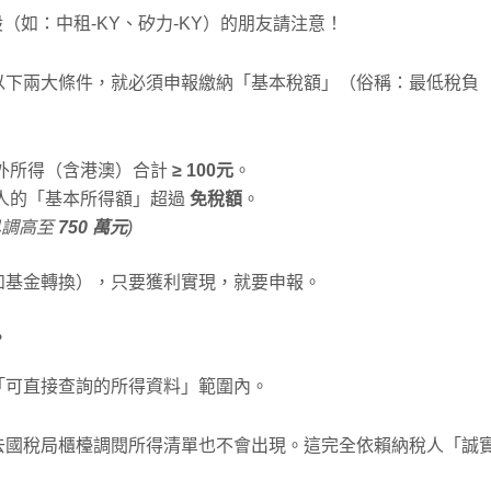
（如：中租-KY、矽力-KY）的朋友請注意！
以下兩大條件，就必須申報繳納「基本稅額」（俗稱：最低稅負
外所得（含港澳）合計
≥ 100
元
。
人的「基本所得額」超過
免稅額
。
調高至
750 萬元
)
如基金轉換），只要獲利實現，就要申報。
？
「可直接查詢的所得資料」範圍
內。
去國稅局櫃檯調閱所得清單也不會出現。這完全依賴納稅人「誠