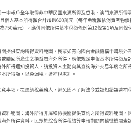
同一申報戶全年取得非中華民國來源所得及香港、澳門來源所得
，且個人基本所得額合計超過600萬元（每年免稅額依消費者物價
為750萬元），應併同依所得基本稅額條例第12條第1項及同條
機關提供查詢所得資料範圍，民眾如有向國內金融機構申購境外
賣或贖回所產生之損益屬海外所得，應依規定申報基本所得額及
海外所得通知投資人，請投資人主動向其查詢海外交易年度之所
基本所得額，以免漏稅，遭補稅處罰。
注意事項，提醒納稅義務人，避免因不了解法令或認知錯誤遭補
得資料範圍：海外所得非屬稽徵機關提供查詢之所得資料範圍。
載海外所得資料，民眾於綜合所得稅結算申報期間向稽徵機關查
。