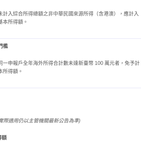
未計入綜合所得總額之非中華民國來源所得（含港澳），應計入
基本所得額。
門檻
同一申報戶全年海外所得合計數未達新臺幣 100 萬元者，免予計
本所得額。
實際適用仍以主管機關最新公告為準)
得額