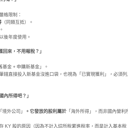
嚴格限制：
得
（同類互抵）。
。
以後年度使用。
沒匯回來，不用報稅？」
基金 + 申購新基金」。
筆錢直接投入新基金沒進口袋，也視為「已實現獲利」，必須列
算國內所得吧？」
是「境外公司」
。它發放的股利屬於
「海外所得」，而非國內營利
存 KY 股的原因（因為不計入綜所稅累進稅率，而是計入基本稅