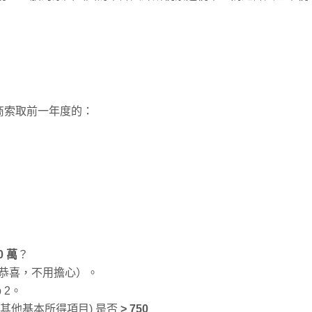
商索取前一年度的：
0 萬
？
額（恭喜，不用擔心）。
 2。
+ 其他基本所得項目) 是否
> 750