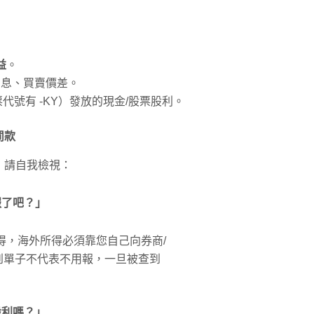
益
。
利息、買賣價差。
號有 -KY）發放的現金/股票股利。
罰款
，請自我檢視：
報了吧？」
得，海外所得必須靠您自己向券商/
子不代表不用報，一旦被查到
股利嗎？」