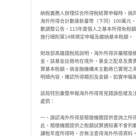
納稅義務人辦理綜合所得稅結算申報時，倘
海外所得合計數達新臺幣（下同）100萬元
數調整公告，113年度個人之基本所得免稅額
施行細則第14條規定申報及繳納基本稅額。
財政部高雄國稅局說明，海外所得非屬稽徵
金，該基金註冊地在境外，基金之配息及賣
算基本稅額，倘金融機構未主動將已實現之
明細內容，確認所得類別及金額，如實申報
該局特別彙整申報海外所得常見錯誤態樣及
處罰：
一、誤認海外所得是稽徵機關提供查詢之所
此，稽徵機關提供之稅額試算通知書不會列
課稅年度所得時，亦無法查得海外所得資料