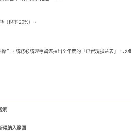
（稅率 20%）。
換操作，請務必請理專幫您拉出全年度的「已實現損益表」，以
說明
所得納入範圍