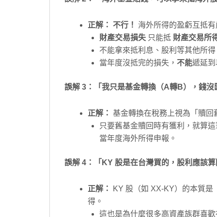
正解：
不行！
海外所得的盈虧互抵有
財產交易損失
只能抵
財產交易所
不能拿來抵利息、股利等其他所得
當年度沒抵完的損失，
不能
遞延到
誤解 3：「我只是基金轉換（A轉B），錢
正解：
基金轉換在稅務上視為「贖回舊
只要舊基金贖回時有獲利，就算這
當年度海外所得申報。
誤解 4：「KY 股是在台灣買的，股利應該
正解：
KY 股（如 XX-KY）的本質
得。
這也是為什麼很多高資產族群喜歡