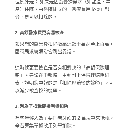
但例外是： 如果是因為醫療需求（如難產、早
產）住院，由醫院開立的「醫療費用收據」部
分，是可以扣除的。
2. 高額醫療費更容易被查
如果您的醫藥費扣除額高達數十萬甚至上百萬，
國稅局系統通常會跳出異常。
這時候更要檢查是否有相對應的「高額保險理
賠」。建議在申報時，主動附上保險理賠明細
表，證明您申報的是「扣除理賠後的餘額」，可
以減少被查稅的機率。
3. 別為了抵稅硬選列舉扣除
有些年輕人為了要把看牙齒的 2 萬塊拿來抵稅，
辛苦蒐集單據改用列舉扣除。