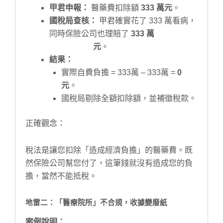
甲君申報：
醫藥費扣除額
333 萬元
。
國稅局查核：
甲君確實花了 333 萬看病，
同時保險公司也理賠了
333 萬
元
。
結果：
實際自費負擔 = 333萬 – 333萬 =
0
元
。
國稅局剔除全額扣除額，並補徵稅款。
正確觀念：
稅法是讓您扣除「造成經濟負擔」的醫藥費。既
然保險公司幫您付了，這筆錢就沒有造成您的負
擔，當然不能抵稅。
地雷二：「醫療院所」不合規，收據變廢紙
案例說明：