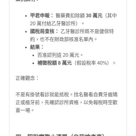
甲君申報：
醫藥費扣除額
30 萬元
（其中
20 萬付給乙牙醫診所）。
國稅局查核：
乙牙醫診所既不是健保特
約，也不在財政部核准名單內。
結果：
否准認列這 20 萬元。
補徵稅額 8 萬元
（假設稅率 40%）。
正確觀念：
不是有掛號看診就能抵稅。找名醫看自費牙齒矯
正或植牙前，先確認診所資格，以免報稅時空歡
喜一場。