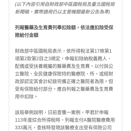
(以下內容引用自財政部中區國稅局及臺北國稅局
新聞稿，實際適用仍以主管機關最新公告為準)
列報醫藥及生育費列舉扣除額，依法應扣除受保
險給付金額
財政部中區國稅局表示，依所得稅法第17條第1
項第2款第2目之3規定，申報扣除納稅義務人、
配偶或受扶養親屬的醫藥費及生育費，以付與公
立醫院、全民健康保險特約醫療院、所，或經財
政部認定其會計紀錄完備正確之醫院者為限。但
受有保險給付部分，應自列報之醫藥費及生育費
用中扣除。
該局舉例說明，日前查獲一案例，甲君於申報
113年度綜合所得稅時，列報支付A醫院醫療費用
333萬元，查核時發現該醫療支出受有保險公司