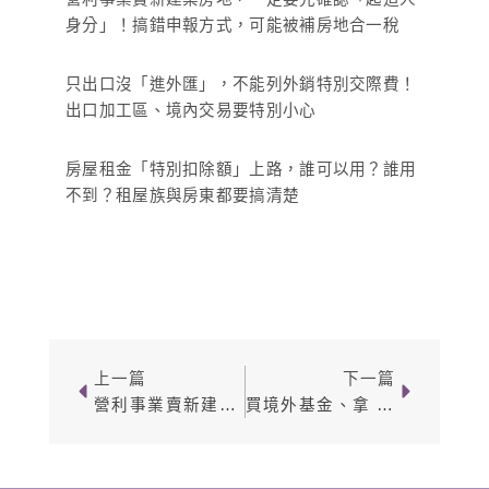
身分」！搞錯申報方式，可能被補房地合一稅
只出口沒「進外匯」，不能列外銷特別交際費！
出口加工區、境內交易要特別小心
房屋租金「特別扣除額」上路，誰可以用？誰用
不到？租屋族與房東都要搞清楚
上一頁
下一篇
上一篇
下一篇
營利事業賣新建案房地，一定要先確認「起造人身分」！搞錯申報方式，可能被補房地合一稅
買境外基金、拿 KY 股股利？海外所得滿 100 萬，記得一起申報「基本所得額」