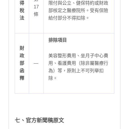
得
限付與公立、健保特約或財政
17
稅
部核定之醫療院所。受有保險
條
法
給付部分不得扣除。
排除項目
財
政
美容整形費用、坐月子中心費
部
—
用、看護費用（除非屬醫療行
函
為）等，原則上不可列舉扣
釋
除。
七、官方新聞稿原文