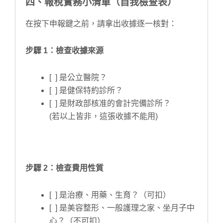
四、報稅實務小清單（自我檢查表）
在按下申報鍵之前，請拿出收據逐一核對：
步驟 1：檢查收據來源
[ ] 是公立醫院？
[ ] 是健保特約診所？
[ ] 是財政部核准的會計完備診所？
(若以上皆非，這張收據不能用)
步驟 2：檢查費用性質
[ ] 是治療、用藥、生育？（可扣）
[ ] 是美容整形、一般護理之家、坐月子中
心？（不可扣）