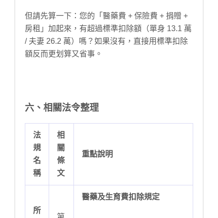
但請先算一下：您的「醫藥費 + 保險費 + 捐贈 +
房租」加起來，有超過標準扣除額（單身 13.1 萬
/ 夫妻 26.2 萬）嗎？如果沒有，直接用標準扣除
額反而更划算又省事。
六、相關法令整理
法
相
規
關
重點說明
名
條
稱
文
醫藥及生育費扣除規定
所
第