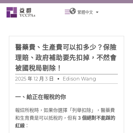
跳
Menu
至
繁體中文
主
要
內
容
醫藥費、生產費可以扣多少？保險
理賠、政府補助要先扣掉，不然會
被國稅局剔除！
2025 年 12 月 3 日
Edison Wang
一、給正在報稅的你
報綜所稅時，如果你選擇「列舉扣除」，醫藥費
和生育費是可以抵稅的，但有
3 個絕對不能踩的
紅線
：