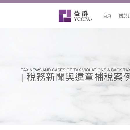
跳
至
首頁
關於
主
要
內
容
TAX NEWS AND CASES OF TAX VIOLATIONS & BACK TA
| 稅務新聞與違章補稅案