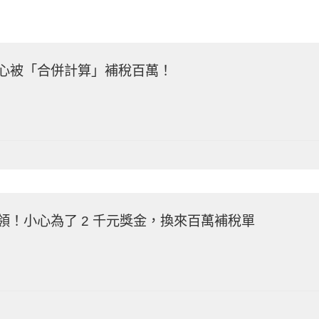
頁
頁
心被「合併計算」補稅百萬！
面
面
！小心為了 2 千元獎金，換來百萬補稅單